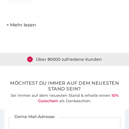
200M-910
Hersteller-Kontaktdaten
Über 1.8 Millionen Meter Stoff versandfertig
Über 80000 zufriedene Kunden
36 Jahre Erfahrung
MÖCHTEST DU IMMER AUF DEM NEUESTEN
STAND SEIN?
Sei immer auf dem neuesten Stand & erhalte einen
10%
Gutschein
als Dankeschön.
Für den Stoffe Hemmers Newsletter anmelden
Deine Mail-Adresse