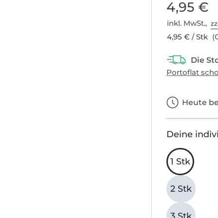
4,95 €
inkl. MwSt.,
zz
4,95 € / Stk
(G
Heute bes
Deine indiv
1 Stk
2 Stk
3 Stk