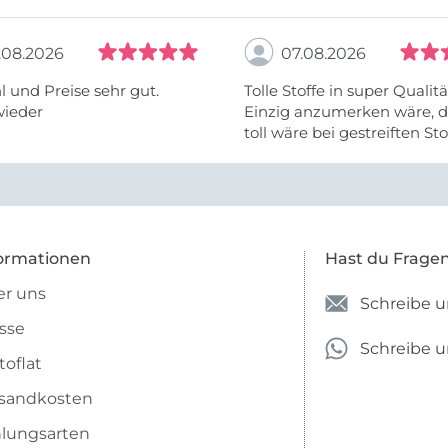
.08.2026
07.08.2026
 und Preise sehr gut.
Tolle Stoffe in super Qualitä
wieder
Einzig anzumerken wäre, d
toll wäre bei gestreiften St
vielleicht längs- oder- quer
anzugeben. Mir ist es passie
ich nicht genug über die ...
ormationen
Hast du Frage
r uns
Schreibe u
sse
Schreibe 
toflat
sandkosten
lungsarten