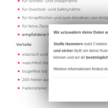
für Schließ- und Steppnähte
für Overlock- und Safetynähte
für Knopflöcher und zum Annähen von Knö
für feine Zierstiche und dekorative Nähte
Wir schneidern deine Daten au
empfohlene Nadel und Nadelstärke:
Univer
Stoffe Hemmers
nutzt Cookies
Vorteile:
und sicher
läuft; wir deine Nut
elastisch und reißfest
können und wir dir
bestmöglich
waschfest bis 95° C
Weitere Informationen findest d
bügelfest bis 200° C
200 Meter auf der Spule
Fadenstärke: No./Tkt. 100 | dtex 300/2 | Nm 