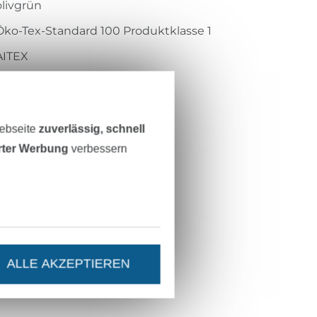
olivgrün
Öko-Tex-Standard 100 Produktklasse 1
AITEX
2001AN1274
200M-861
Webseite
zuverlässig, schnell
erter Werbung
verbessern
ALLE AKZEPTIEREN