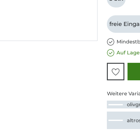
freie Eing
Mindestb
Auf Lage
Weitere Vari
oliv
altro