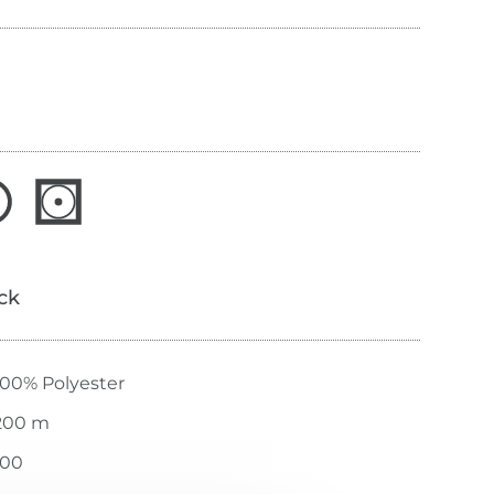
ick
100% Polyester
200 m
100