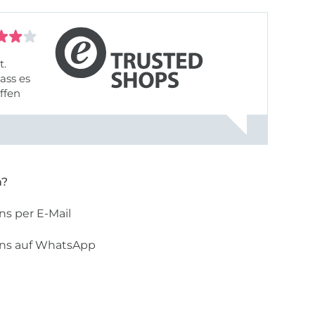
t.
ass es
offen
gestreift
rt, dass
n?
ns per E-Mail
uns auf WhatsApp