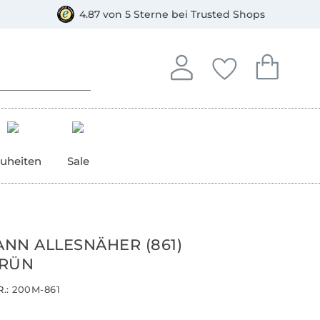
orkasse
4.87 von 5 Sterne bei Trusted Shops
In deinem Konto anmelden o
Du hast keine Artike
Du hast kein
Anmelden
Deine Favorite
Dein W
uheiten
Sale
NN ALLESNÄHER (861)
GRÜN
.:
200M-861