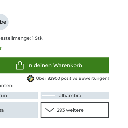
abe
estellmenge: 1 Stk
r
In deinen Warenkorb
Über 82900 positive Bewertungen!
anten:
grün
alhambra
sa