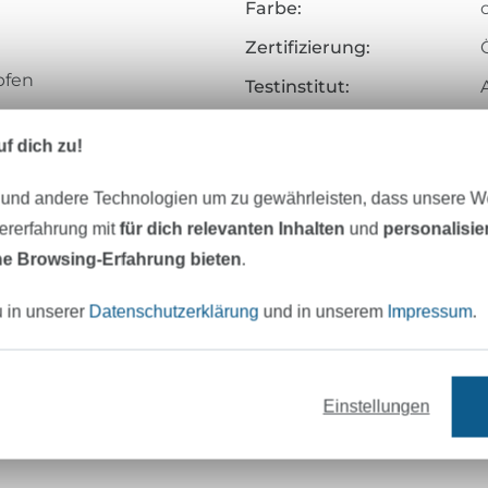
Farbe:
Zertifizierung:
pfen
Testinstitut:
Zertifikatsnummer:
f dich zu!
salnadel NM 70 – 90
Art.Nr.:
 und andere Technologien um zu gewährleisten, dass unsere 
Hersteller-Kontaktdaten
zererfahrung mit
für dich relevanten Inhalten
und
personalisi
e Browsing-Erfahrung bieten
.
u in unserer
Datenschutzerklärung
und in unserem
Impressum
.
65/2
Einstellungen