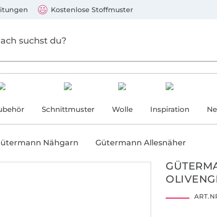
Zum Hauptinhalt springen
Weiter zur Suche
)
Visa, Mastercard, PayPal, Giropay, Kauf auf Rechnung, V
eitungen
Kostenlose Stoffmuster
ubehör
Schnittmuster
Wolle
Inspiration
Ne
ütermann Nähgarn
Gütermann Allesnäher
GÜTERMA
OLIVEN
2001AN1274
ART.NR
AITEX