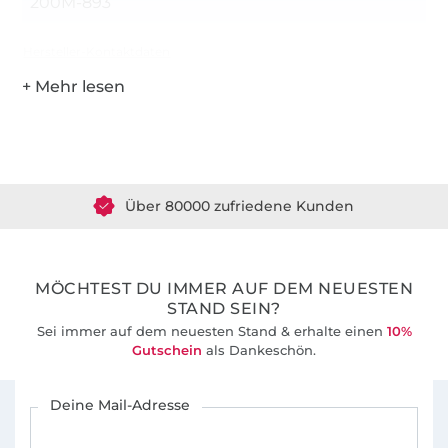
200M-893
Hersteller-Kontaktdaten
Über 1.8 Millionen Meter Stoff versandfertig
Über 80000 zufriedene Kunden
36 Jahre Erfahrung
MÖCHTEST DU IMMER AUF DEM NEUESTEN
STAND SEIN?
Sei immer auf dem neuesten Stand & erhalte einen
10%
Gutschein
als Dankeschön.
Für den Stoffe Hemmers Newsletter anmelden
Deine Mail-Adresse