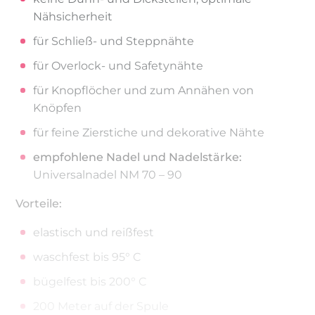
Nähsicherheit
für Schließ- und Steppnähte
für Overlock- und Safetynähte
für Knopflöcher und zum Annähen von
Knöpfen
für feine Zierstiche und dekorative Nähte
empfohlene Nadel und Nadelstärke:
Universalnadel NM 70 – 90
Vorteile:
elastisch und reißfest
waschfest bis 95° C
bügelfest bis 200° C
200 Meter auf der Spule