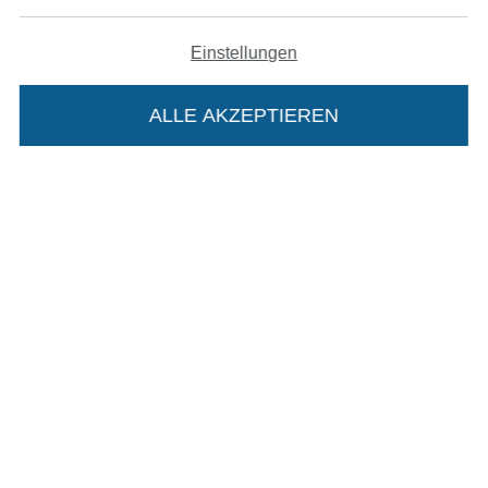
Bezahlen mit
Einstellungen
ALLE AKZEPTIEREN
Unsere Versandpartner
Die Stoffe Hemmers Portoflat:
Beschreibung:
In den deutschen Shop wechseln (aktuell gewählt
Beim Kauf der Portoflat bekommst du sechs
Monate versandkostenfreie Lieferung ab einem
Impressum
Bestellwert von 15€. Sie ist nicht als Gast
AGB
bestellbar und hat eine Mindestlaufzeit von 6