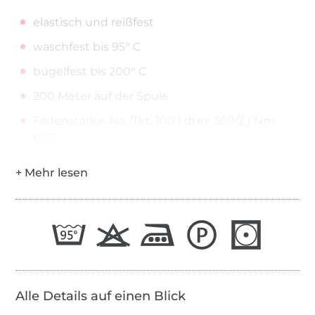
elastisch und reißfest
waschfest bis 95° C
bügelfest bis 200° C
200 Meter auf der Spule
Fadenstärke: No./Tkt. 100 | dtex 300/2 | Nm
65/2
Alle Details auf einen Blick