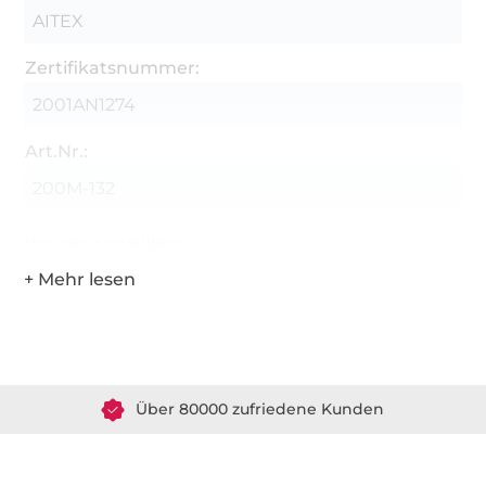
AITEX
Zertifikatsnummer:
2001AN1274
Art.Nr.:
200M-132
Hersteller-Kontaktdaten
Über 1.8 Millionen Meter Stoff versandfertig
Über 80000 zufriedene Kunden
36 Jahre Erfahrung