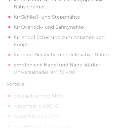
Nähsicherheit
für Schließ- und Steppnähte
für Overlock- und Safetynähte
für Knopflöcher und zum Annähen von
Knöpfen
für feine Zierstiche und dekorative Nähte
empfohlene Nadel und Nadelstärke:
Universalnadel NM 70 – 90
Vorteile:
elastisch und reißfest
waschfest bis 95° C
bügelfest bis 200° C
200 Meter auf der Spule