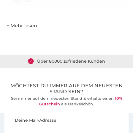
200M-441
Hersteller-Kontaktdaten
Über 1.8 Millionen Meter Stoff versandfertig
Über 80000 zufriedene Kunden
36 Jahre Erfahrung
MÖCHTEST DU IMMER AUF DEM NEUESTEN
STAND SEIN?
Sei immer auf dem neuesten Stand & erhalte einen
10%
Gutschein
als Dankeschön.
Für den Stoffe Hemmers Newsletter anmelden
Deine Mail-Adresse