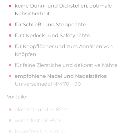
keine Dünn- und Dickstellen, optimale
Nähsicherheit
für Schließ- und Steppnähte
für Overlock- und Safetynähte
für Knopflöcher und zum Annähen von
Knöpfen
für feine Zierstiche und dekorative Nähte
empfohlene Nadel und Nadelstärke:
Universalnadel NM 70 – 90
Vorteile:
elastisch und reißfest
waschfest bis 95° C
bügelfest bis 200° C