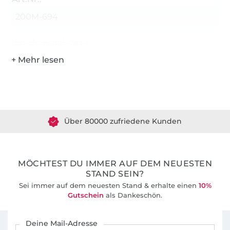
200M-694
Hersteller-Kontaktdaten
Über 1.8 Millionen Meter Stoff versandfertig
Über 80000 zufriedene Kunden
36 Jahre Erfahrung
MÖCHTEST DU IMMER AUF DEM NEUESTEN
STAND SEIN?
Sei immer auf dem neuesten Stand & erhalte einen
10%
Gutschein
als Dankeschön.
Für den Stoffe Hemmers Newsletter anmelden
Deine Mail-Adresse