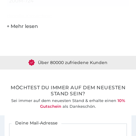
200M-724
Hersteller-Kontaktdaten
Über 1.8 Millionen Meter Stoff versandfertig
Über 80000 zufriedene Kunden
36 Jahre Erfahrung
MÖCHTEST DU IMMER AUF DEM NEUESTEN
STAND SEIN?
Sei immer auf dem neuesten Stand & erhalte einen
10%
Gutschein
als Dankeschön.
Für den Stoffe Hemmers Newsletter anmelden
Deine Mail-Adresse