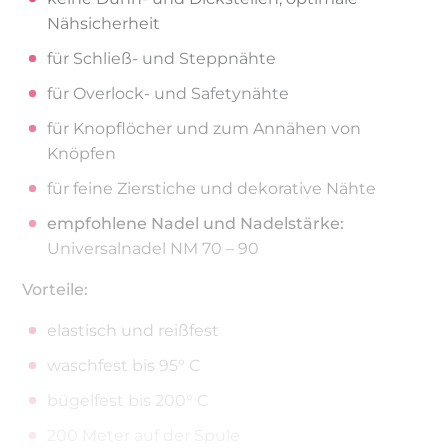
Nähsicherheit
für Schließ- und Steppnähte
für Overlock- und Safetynähte
für Knopflöcher und zum Annähen von
Knöpfen
für feine Zierstiche und dekorative Nähte
empfohlene Nadel und Nadelstärke:
Universalnadel NM 70 – 90
Vorteile:
elastisch und reißfest
waschfest bis 95° C
bügelfest bis 200° C
200 Meter auf der Spule