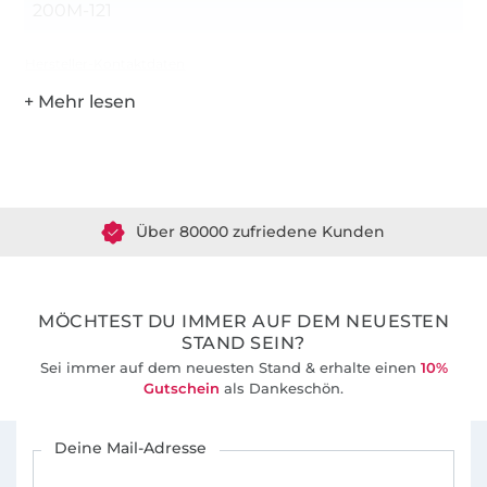
200M-121
Hersteller-Kontaktdaten
Über 1.8 Millionen Meter Stoff versandfertig
Über 80000 zufriedene Kunden
36 Jahre Erfahrung
MÖCHTEST DU IMMER AUF DEM NEUESTEN
STAND SEIN?
Sei immer auf dem neuesten Stand & erhalte einen
10%
Gutschein
als Dankeschön.
Für den Stoffe Hemmers Newsletter anmelden
Deine Mail-Adresse