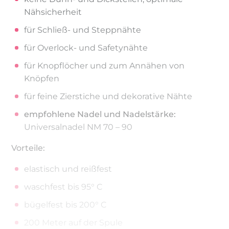
Nähsicherheit
für Schließ- und Steppnähte
für Overlock- und Safetynähte
für Knopflöcher und zum Annähen von
Knöpfen
für feine Zierstiche und dekorative Nähte
empfohlene Nadel und Nadelstärke:
Universalnadel NM 70 – 90
Vorteile:
elastisch und reißfest
waschfest bis 95° C
bügelfest bis 200° C
200 Meter auf der Spule