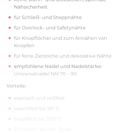
Nähsicherheit
für Schließ- und Steppnähte
für Overlock- und Safetynähte
für Knopflöcher und zum Annähen von
Knöpfen
für feine Zierstiche und dekorative Nähte
empfohlene Nadel und Nadelstärke:
Universalnadel NM 70 – 90
Vorteile:
elastisch und reißfest
waschfest bis 95° C
bügelfest bis 200° C
200 Meter auf der Spule