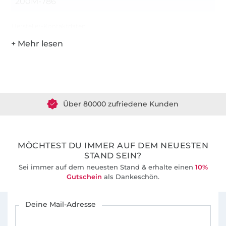
200M-786
Hersteller-Kontaktdaten
Über 1.8 Millionen Meter Stoff versandfertig
Über 80000 zufriedene Kunden
36 Jahre Erfahrung
MÖCHTEST DU IMMER AUF DEM NEUESTEN
STAND SEIN?
Sei immer auf dem neuesten Stand & erhalte einen
10%
Gutschein
als Dankeschön.
Für den Stoffe Hemmers Newsletter anmelden
Deine Mail-Adresse