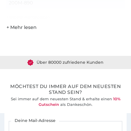
200M-890
Hersteller-Kontaktdaten
Über 1.8 Millionen Meter Stoff versandfertig
Über 80000 zufriedene Kunden
36 Jahre Erfahrung
MÖCHTEST DU IMMER AUF DEM NEUESTEN
STAND SEIN?
Sei immer auf dem neuesten Stand & erhalte einen
10%
Gutschein
als Dankeschön.
Für den Stoffe Hemmers Newsletter anmelden
Deine Mail-Adresse