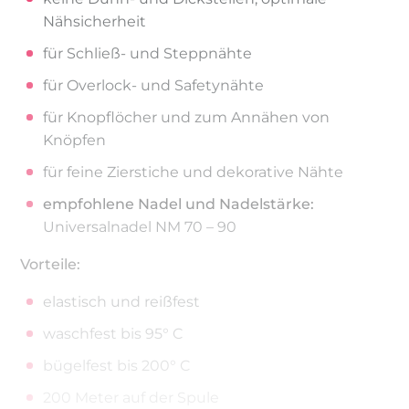
Nähsicherheit
für Schließ- und Steppnähte
für Overlock- und Safetynähte
für Knopflöcher und zum Annähen von
Knöpfen
für feine Zierstiche und dekorative Nähte
empfohlene Nadel und Nadelstärke:
Universalnadel NM 70 – 90
Vorteile:
elastisch und reißfest
waschfest bis 95° C
bügelfest bis 200° C
200 Meter auf der Spule