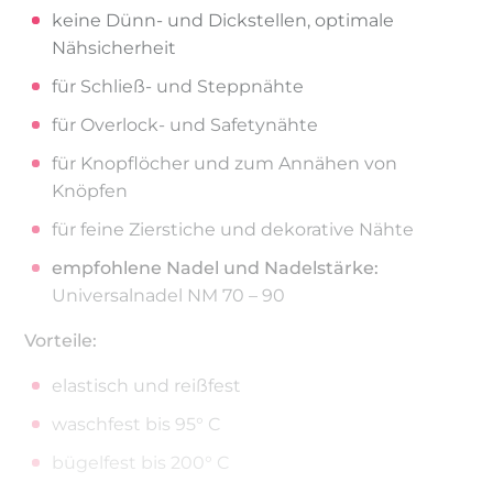
keine Dünn- und Dickstellen, optimale
Nähsicherheit
für Schließ- und Steppnähte
für Overlock- und Safetynähte
für Knopflöcher und zum Annähen von
Knöpfen
für feine Zierstiche und dekorative Nähte
empfohlene Nadel und Nadelstärke:
Universalnadel NM 70 – 90
Vorteile:
elastisch und reißfest
waschfest bis 95° C
bügelfest bis 200° C