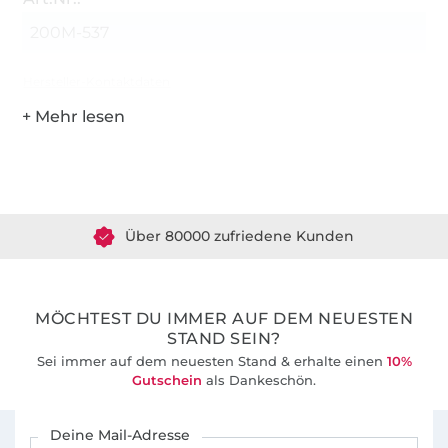
200M-537
Hersteller-Kontaktdaten
Über 1.8 Millionen Meter Stoff versandfertig
Über 80000 zufriedene Kunden
36 Jahre Erfahrung
MÖCHTEST DU IMMER AUF DEM NEUESTEN
STAND SEIN?
Sei immer auf dem neuesten Stand & erhalte einen
10%
Gutschein
als Dankeschön.
Für den Stoffe Hemmers Newsletter anmelden
Deine Mail-Adresse