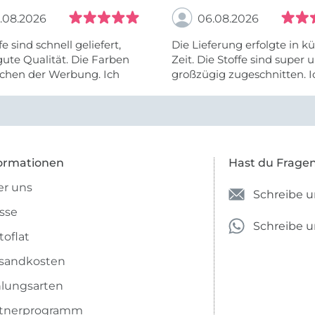
.08.2026
06.08.2026
fe sind schnell geliefert,
Die Lieferung erfolgte in kü
ute Qualität. Die Farben
Zeit. Die Stoffe sind super und
chen der Werbung. Ich
großzügig zugeschnitten. I
eiter selber bestellen und
mehr als zufrieden.
e Firma empfehlen.
ormationen
Hast du Frage
r uns
Schreibe u
sse
Schreibe 
toflat
sandkosten
lungsarten
rtnerprogramm