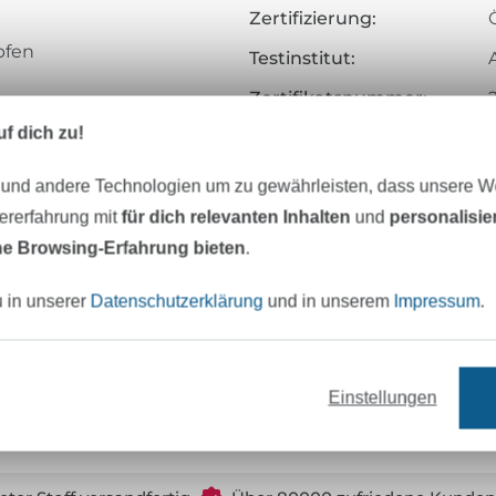
Zertifizierung:
pfen
Testinstitut:
Zertifikatsnummer:
salnadel NM 70 – 90
f dich zu!
Art.Nr.:
Hersteller-Kontaktdaten
 und andere Technologien um zu gewährleisten, dass unsere 
zererfahrung mit
für dich relevanten Inhalten
und
personalisi
e Browsing-Erfahrung bieten
.
u in unserer
Datenschutzerklärung
und in unserem
Impressum
.
65/2
Einstellungen