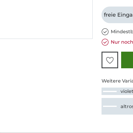
freie Eing
Mindestb
Nur noch 
Weitere Vari
viole
altro