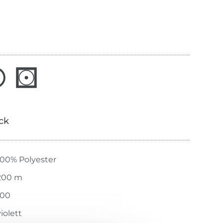
ick
100% Polyester
200 m
100
violett