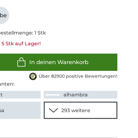
abe
estellmenge: 1 Stk
5 Stk auf Lager!
In deinen Warenkorb
Über 82900 positive Bewertungen!
anten:
tt
alhambra
sa