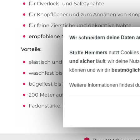
für Overlock- und Safetynähte
für Knopflöcher und zum Annähen von Knö
für feine Zierstiche und dekorative Nähte
empfohlene Nadel und Nadelstärke:
Univer
Wir schneidern deine Daten au
Vorteile:
Stoffe Hemmers
nutzt Cookies
und sicher
läuft; wir deine Nut
elastisch und reißfest
können und wir dir
bestmöglich
waschfest bis 95° C
bügelfest bis 200° C
Weitere Informationen findest d
200 Meter auf der Spule
Fadenstärke: No./Tkt. 100 | dtex 300/2 | Nm 