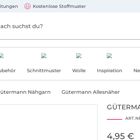
Zum Hauptinhalt springen
Weiter zur Suche
)
Visa, Mastercard, PayPal, Giropay, Kauf auf Rechnung, V
eitungen
Kostenlose Stoffmuster
ubehör
Schnittmuster
Wolle
Inspiration
Ne
ütermann Nähgarn
Gütermann Allesnäher
GÜTERMA
ART.NR
2001AN1274
4,95 €
AITEX