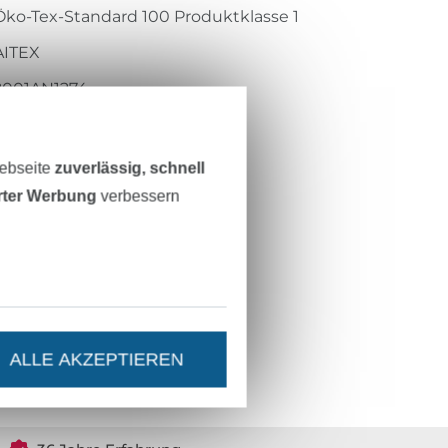
Öko-Tex-Standard 100 Produktklasse 1
AITEX
2001AN1274
200M-716
Webseite
zuverlässig, schnell
erter Werbung
verbessern
ALLE AKZEPTIEREN