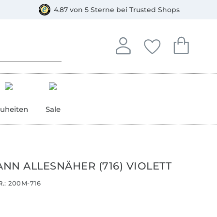
orkasse
4.87 von 5 Sterne bei Trusted Shops
In deinem Konto anmelden o
Du hast keine Artike
Du hast kein
Anmelden
Deine Favorite
Dein W
uheiten
Sale
NN ALLESNÄHER (716) VIOLETT
.:
200M-716