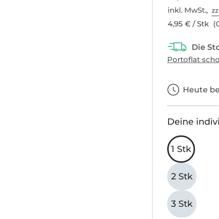
inkl. MwSt.,
zz
4,95 € / Stk
(G
Heute bes
Deine indiv
1 Stk
2 Stk
3 Stk