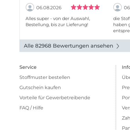
06.08.2026
06
Alles super - von der Auswahl,
die Stof
Bestellung, bis zur Lieferung!
haben g
entspre
werde w
auch di
Alle 82968 Bewertungen ansehen
Service
Inf
Stoffmuster bestellen
Übe
Gutschein kaufen
Pre
Vorteile für Gewerbetreibende
Por
FAQ / Hilfe
Ver
Zah
Pa