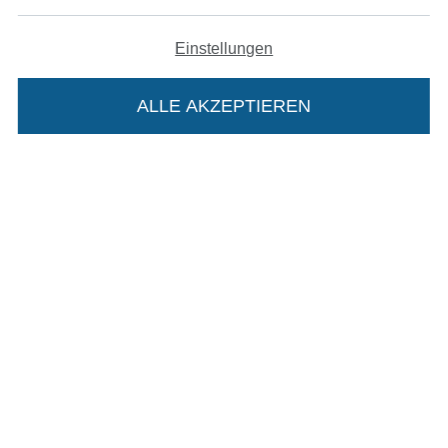
Bezahlen mit
Einstellungen
ALLE AKZEPTIEREN
Unsere Versandpartner
Die Stoffe Hemmers Portoflat:
Beschreibung:
In den deutschen Shop wechseln (aktuell gewählt
Beim Kauf der Portoflat bekommst du sechs
Monate versandkostenfreie Lieferung ab einem
Impressum
Bestellwert von 15€. Sie ist nicht als Gast
AGB
bestellbar und hat eine Mindestlaufzeit von 6