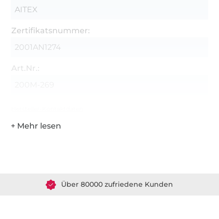
AITEX
Zertifikatsnummer:
2001AN1274
Art.Nr.:
200M-269
Hersteller-Kontaktdaten
Über 1.8 Millionen Meter Stoff versandfertig
Über 80000 zufriedene Kunden
36 Jahre Erfahrung