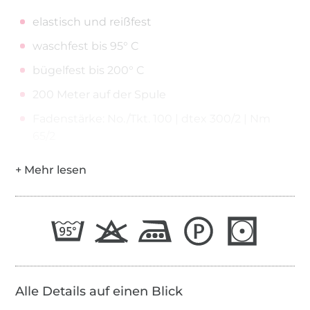
elastisch und reißfest
waschfest bis 95° C
bügelfest bis 200° C
200 Meter auf der Spule
Fadenstärke: No./Tkt. 100 | dtex 300/2 | Nm
65/2
Alle Details auf einen Blick