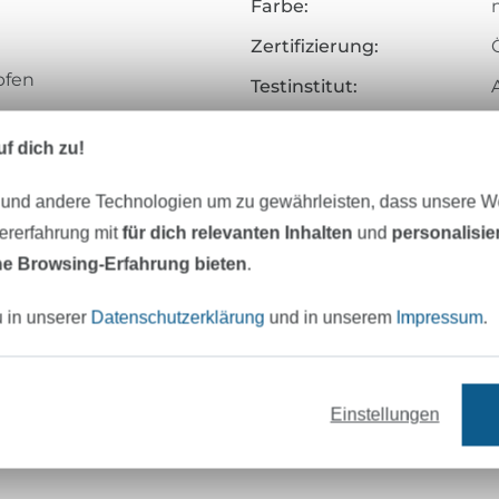
Farbe:
Zertifizierung:
pfen
Testinstitut:
Zertifikatsnummer:
f dich zu!
salnadel NM 70 – 90
Art.Nr.:
 und andere Technologien um zu gewährleisten, dass unsere 
Hersteller-Kontaktdaten
zererfahrung mit
für dich relevanten Inhalten
und
personalisi
e Browsing-Erfahrung bieten
.
u in unserer
Datenschutzerklärung
und in unserem
Impressum
.
65/2
Einstellungen