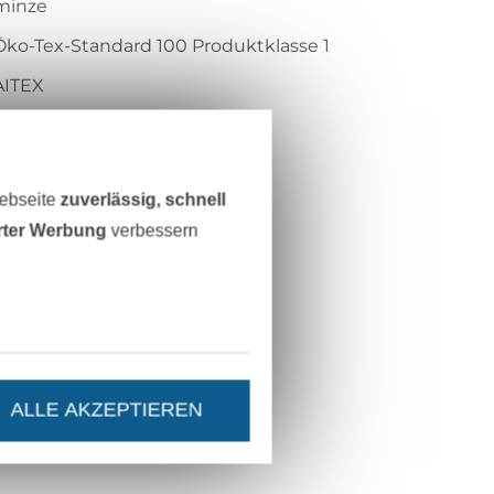
minze
Öko-Tex-Standard 100 Produktklasse 1
AITEX
2001AN1274
200M-235
Webseite
zuverlässig, schnell
erter Werbung
verbessern
ALLE AKZEPTIEREN