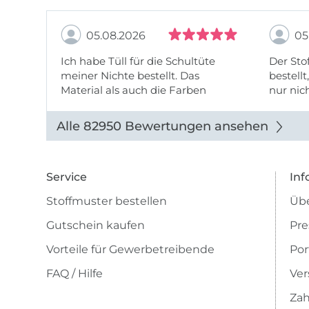
05.08.2026
05
Ich habe Tüll für die Schultüte
Der Stof
meiner Nichte bestellt. Das
bestellt
Material als auch die Farben
nur nic
entsprechen der Beschreibung u
getopp
Abbildung u sieht toll aus. Die
Alle 82950 Bewertungen ansehen
Lieferung erfolgte zügig u auch
das Pre ...
Service
Inf
Stoffmuster bestellen
Übe
Gutschein kaufen
Pre
Vorteile für Gewerbetreibende
Por
FAQ / Hilfe
Ver
Zah