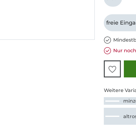
freie Eing
Mindestb
Nur noch
Weitere Vari
minz
altro