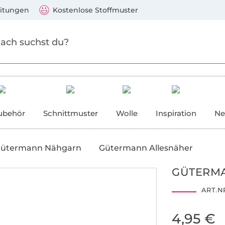
Zum Hauptinhalt springen
Weiter zur Suche
)
Visa, Mastercard, PayPal, Giropay, Kauf auf Rechnung, V
eitungen
Kostenlose Stoffmuster
ubehör
Schnittmuster
Wolle
Inspiration
Ne
ütermann Nähgarn
Gütermann Allesnäher
GÜTERMA
ART.NR
2001AN1274
4,95 €
AITEX