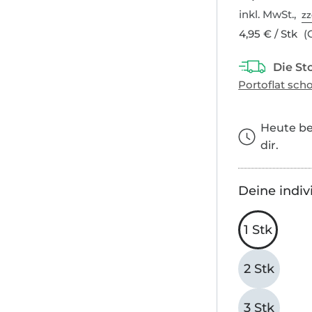
inkl. MwSt.,
zz
4,95 € / Stk
(G
Heute bes
dir.
Deine indiv
1 Stk
2 Stk
3 Stk