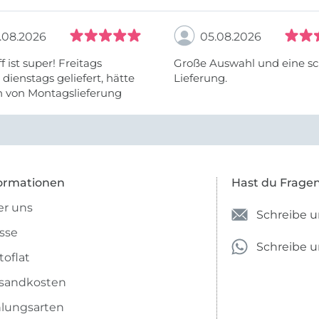
.08.2026
05.08.2026
f ist super! Freitags
Große Auswahl und eine sc
, dienstags geliefert, hätte
Lieferung.
h von Montagslieferung
t werden können.
ormationen
Hast du Frage
r uns
Schreibe u
sse
Schreibe 
toflat
sandkosten
lungsarten