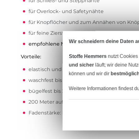
für Schließ- und Steppnähte
für Overlock- und Safetynähte
für Knopflöcher und zum Annähen von Knö
für feine Zierstiche und dekorative Nähte
Wir schneidern deine Daten au
empfohlene Nadel und Nadelstärke:
Univer
Stoffe Hemmers
nutzt Cookies
Vorteile:
und sicher
läuft; wir deine Nut
elastisch und reißfest
können und wir dir
bestmöglich
waschfest bis 95° C
Weitere Informationen findest d
bügelfest bis 200° C
200 Meter auf der Spule
Fadenstärke: No./Tkt. 100 | dtex 300/2 | Nm 