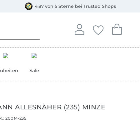
orkasse
4.87 von 5 Sterne bei Trusted Shops
In deinem Konto anmelden o
Du hast keine Artike
Du hast kein
Anmelden
Deine Favorite
Dein W
uheiten
Sale
NN ALLESNÄHER (235) MINZE
.:
200M-235