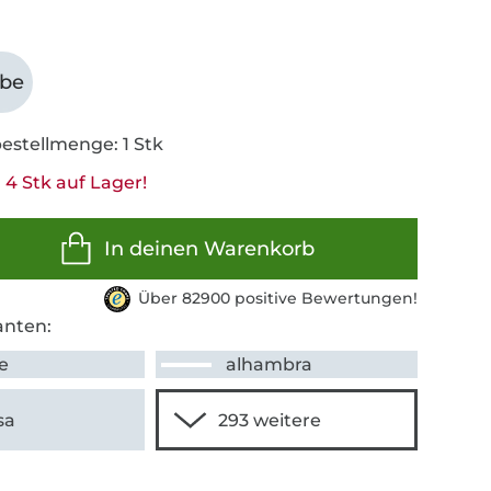
abe
estellmenge: 1 Stk
 4 Stk auf Lager!
In deinen Warenkorb
Über 82900 positive Bewertungen!
anten:
e
alhambra
sa