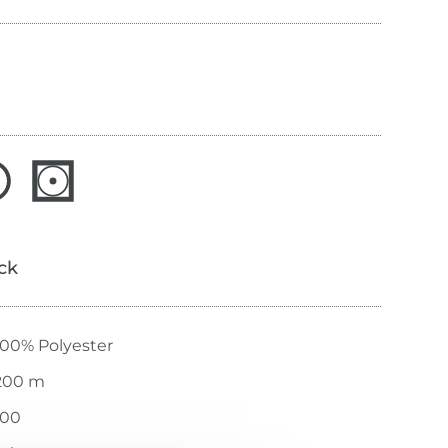
ick
100% Polyester
200 m
100