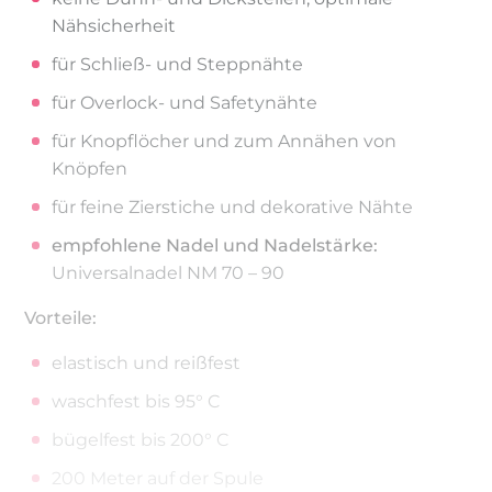
Nähsicherheit
für Schließ- und Steppnähte
für Overlock- und Safetynähte
für Knopflöcher und zum Annähen von
Knöpfen
für feine Zierstiche und dekorative Nähte
empfohlene Nadel und Nadelstärke:
Universalnadel NM 70 – 90
Vorteile:
elastisch und reißfest
waschfest bis 95° C
bügelfest bis 200° C
200 Meter auf der Spule