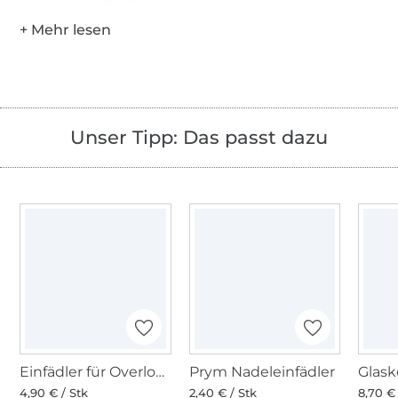
Unser Tipp: Das passt dazu
Einfädler für Overlock Nähmaschinen
Prym Nadeleinfädler
4,90 € / Stk
2,40 € / Stk
8,70 € 