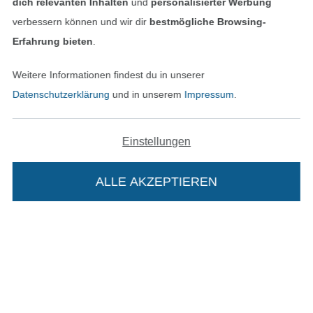
dich relevanten Inhalten
und
personalisierter Werbung
verbessern können und wir dir
bestmögliche Browsing-
Erfahrung bieten
.
Weitere Informationen findest du in unserer
Datenschutzerklärung
und in unserem
Impressum
.
Bezahlen mit
Einstellungen
ALLE AKZEPTIEREN
Unsere Versandpartner
Die Stoffe Hemmers Portoflat: