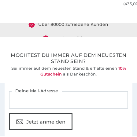
Über 1.8 Millionen Meter Stoff versandfertig
(435,00
Über 80000 zufriedene Kunden
36 Jahre Erfahrung
MÖCHTEST DU IMMER AUF DEM NEUESTEN
STAND SEIN?
Sei immer auf dem neuesten Stand & erhalte einen
10%
Gutschein
als Dankeschön.
Für den Stoffe Hemmers Newsletter anmelden
Deine Mail-Adresse
Jetzt anmelden