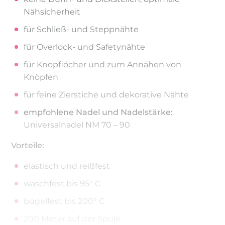
Nähsicherheit
für Schließ- und Steppnähte
für Overlock- und Safetynähte
für Knopflöcher und zum Annähen von
Knöpfen
für feine Zierstiche und dekorative Nähte
empfohlene Nadel und Nadelstärke:
Universalnadel NM 70 – 90
Vorteile:
elastisch und reißfest
waschfest bis 95° C
bügelfest bis 200° C
200 Meter auf der Spule