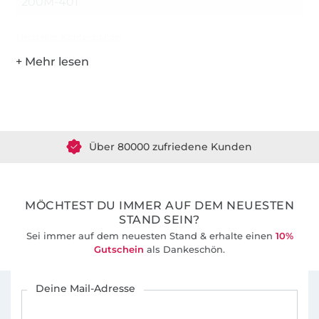
200M-401
Hersteller-Kontaktdaten
Über 1.8 Millionen Meter Stoff versandfertig
Über 80000 zufriedene Kunden
36 Jahre Erfahrung
MÖCHTEST DU IMMER AUF DEM NEUESTEN
STAND SEIN?
Sei immer auf dem neuesten Stand & erhalte einen
10%
Gutschein
als Dankeschön.
Für den Stoffe Hemmers Newsletter anmelden
Deine Mail-Adresse