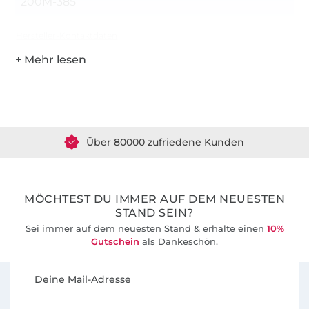
200M-385
Hersteller-Kontaktdaten
Über 1.8 Millionen Meter Stoff versandfertig
Über 80000 zufriedene Kunden
36 Jahre Erfahrung
MÖCHTEST DU IMMER AUF DEM NEUESTEN
STAND SEIN?
Sei immer auf dem neuesten Stand & erhalte einen
10%
Gutschein
als Dankeschön.
Für den Stoffe Hemmers Newsletter anmelden
Deine Mail-Adresse