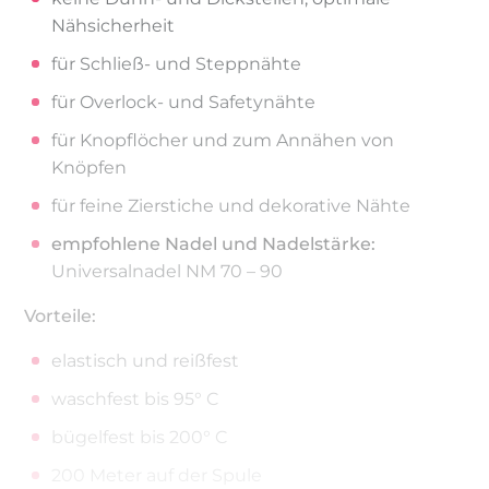
Nähsicherheit
für Schließ- und Steppnähte
für Overlock- und Safetynähte
für Knopflöcher und zum Annähen von
Knöpfen
für feine Zierstiche und dekorative Nähte
empfohlene Nadel und Nadelstärke:
Universalnadel NM 70 – 90
Vorteile:
elastisch und reißfest
waschfest bis 95° C
bügelfest bis 200° C
200 Meter auf der Spule