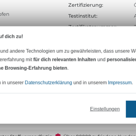
Zertifizierung:
pfen
Testinstitut:
Zertifikatsnummer:
salnadel NM 70 – 90
f dich zu!
Art.Nr.:
Hersteller-Kontaktdaten
 und andere Technologien um zu gewährleisten, dass unsere 
zererfahrung mit
für dich relevanten Inhalten
und
personalisi
e Browsing-Erfahrung bieten
.
u in unserer
Datenschutzerklärung
und in unserem
Impressum
.
65/2
Einstellungen