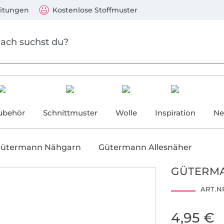
Zum Hauptinhalt springen
Weiter zur Suche
)
Visa, Mastercard, PayPal, Giropay, Kauf auf Rechnung, V
eitungen
Kostenlose Stoffmuster
ubehör
Schnittmuster
Wolle
Inspiration
Ne
ütermann Nähgarn
Gütermann Allesnäher
GÜTERMA
ART.NR
2001AN1274
4,95 €
AITEX