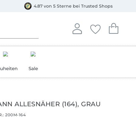
orkasse
4.87 von 5 Sterne bei Trusted Shops
In deinem Konto anmelden o
Du hast keine Artike
Du hast kein
Anmelden
Deine Favorite
Dein W
uheiten
Sale
NN ALLESNÄHER (164), GRAU
.:
200M-164