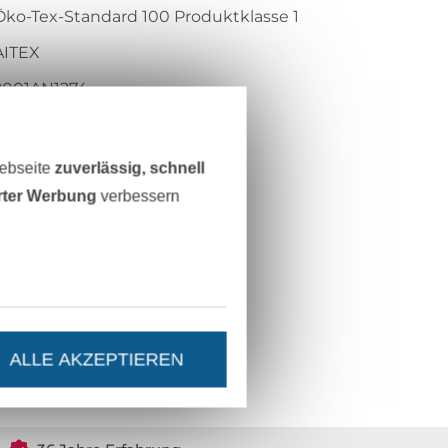
Öko-Tex-Standard 100 Produktklasse 1
AITEX
2001AN1274
200M-164
Webseite
zuverlässig, schnell
erter Werbung
verbessern
ALLE AKZEPTIEREN