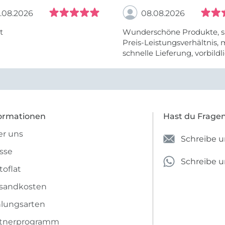
.08.2026
08.08.2026
t
Wunderschöne Produkte, s
Preis-Leistungsverhältnis,
schnelle Lieferung, vorbildlic
ormationen
Hast du Frage
r uns
Schreibe u
sse
Schreibe 
toflat
sandkosten
lungsarten
rtnerprogramm