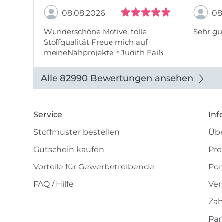
08.08.2026
08
Wunderschöne Motive, tolle
Sehr gu
Stoffqualität Freue mich auf
meineNähprojekte ♀Judith Faiß
Alle 82990 Bewertungen ansehen
Service
Inf
Stoffmuster bestellen
Übe
Gutschein kaufen
Pre
Vorteile für Gewerbetreibende
Por
FAQ / Hilfe
Ver
Zah
Pa