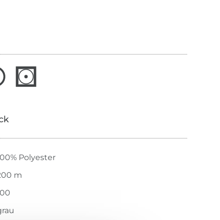
ick
100% Polyester
200 m
100
grau