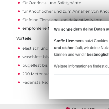
für Overlock- und Safetynähte
für Knopflöcher und zum Annähen von Knö
für feine Zierstiche und dekorative Nähte
empfohlene Nadel und Nadelstärke:
Univer
Wir schneidern deine Daten au
Vorteile:
Stoffe Hemmers
nutzt Cookies
und sicher
läuft; wir deine Nut
elastisch und reißfest
können und wir dir
bestmöglich
waschfest bis 95° C
bügelfest bis 200° C
Weitere Informationen findest d
200 Meter auf der Spule
Fadenstärke: No./Tkt. 100 | dtex 300/2 | Nm 