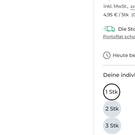
inkl. MwSt.,
zz
4,95 € / Stk
(G
Heute bes
Deine indiv
1 Stk
2 Stk
3 Stk