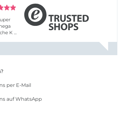
uper
 mega
he K ...
n?
ns per E-Mail
uns auf WhatsApp