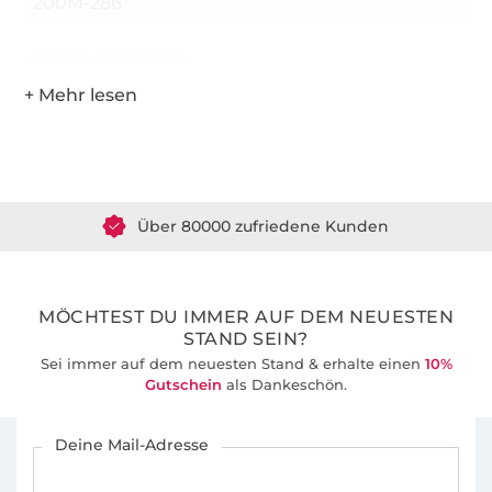
200M-286
Hersteller-Kontaktdaten
Über 1.8 Millionen Meter Stoff versandfertig
Über 80000 zufriedene Kunden
36 Jahre Erfahrung
MÖCHTEST DU IMMER AUF DEM NEUESTEN
STAND SEIN?
Sei immer auf dem neuesten Stand & erhalte einen
10%
Gutschein
als Dankeschön.
Für den Stoffe Hemmers Newsletter anmelden
Deine Mail-Adresse