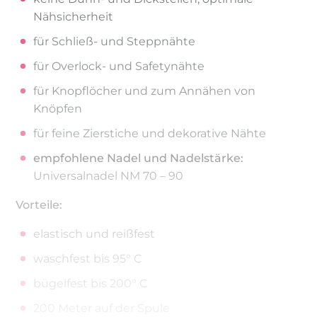
Nähsicherheit
für Schließ- und Steppnähte
für Overlock- und Safetynähte
für Knopflöcher und zum Annähen von
Knöpfen
für feine Zierstiche und dekorative Nähte
empfohlene Nadel und Nadelstärke:
Universalnadel NM 70 – 90
Vorteile:
elastisch und reißfest
waschfest bis 95° C
bügelfest bis 200° C
200 Meter auf der Spule