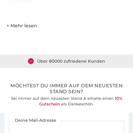
200M-186
Hersteller-Kontaktdaten
Über 1.8 Millionen Meter Stoff versandfertig
Über 80000 zufriedene Kunden
36 Jahre Erfahrung
MÖCHTEST DU IMMER AUF DEM NEUESTEN
STAND SEIN?
Sei immer auf dem neuesten Stand & erhalte einen
10%
Gutschein
als Dankeschön.
Für den Stoffe Hemmers Newsletter anmelden
Deine Mail-Adresse