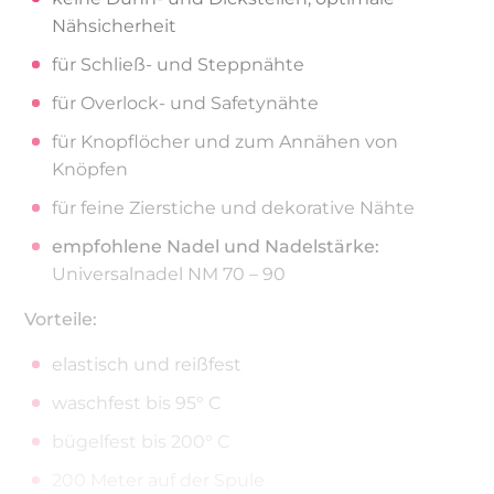
Nähsicherheit
für Schließ- und Steppnähte
für Overlock- und Safetynähte
für Knopflöcher und zum Annähen von
Knöpfen
für feine Zierstiche und dekorative Nähte
empfohlene Nadel und Nadelstärke:
Universalnadel NM 70 – 90
Vorteile:
elastisch und reißfest
waschfest bis 95° C
bügelfest bis 200° C
200 Meter auf der Spule