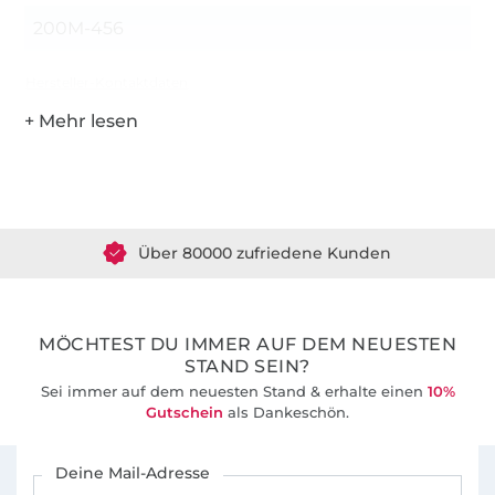
200M-456
Hersteller-Kontaktdaten
Über 1.8 Millionen Meter Stoff versandfertig
Über 80000 zufriedene Kunden
36 Jahre Erfahrung
MÖCHTEST DU IMMER AUF DEM NEUESTEN
STAND SEIN?
Sei immer auf dem neuesten Stand & erhalte einen
10%
Gutschein
als Dankeschön.
Für den Stoffe Hemmers Newsletter anmelden
Deine Mail-Adresse