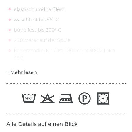
elastisch und reißfest
waschfest bis 95° C
bügelfest bis 200° C
200 Meter auf der Spule
Fadenstärke: No./Tkt. 100 | dtex 300/2 | Nm
65/2
Alle Details auf einen Blick