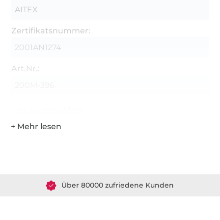
AITEX
Zertifikatsnummer:
2001AN1274
Art.Nr.:
200M-396
Hersteller-Kontaktdaten
Über 1.8 Millionen Meter Stoff versandfertig
Über 80000 zufriedene Kunden
36 Jahre Erfahrung