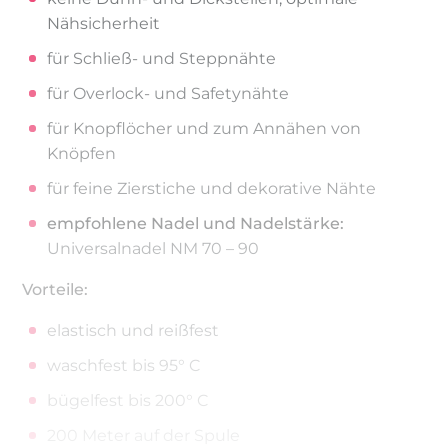
Nähsicherheit
für Schließ- und Steppnähte
für Overlock- und Safetynähte
für Knopflöcher und zum Annähen von
Knöpfen
für feine Zierstiche und dekorative Nähte
empfohlene Nadel und Nadelstärke:
Universalnadel NM 70 – 90
Vorteile:
elastisch und reißfest
waschfest bis 95° C
bügelfest bis 200° C
200 Meter auf der Spule