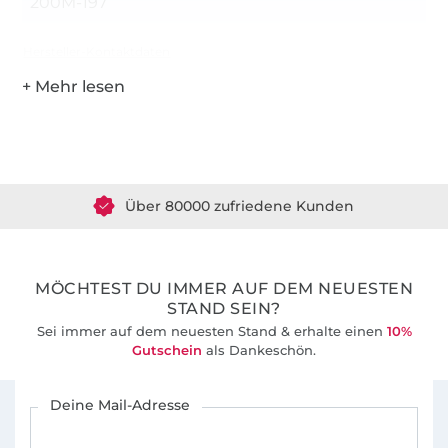
200M-197
Hersteller-Kontaktdaten
Über 1.8 Millionen Meter Stoff versandfertig
Über 80000 zufriedene Kunden
36 Jahre Erfahrung
MÖCHTEST DU IMMER AUF DEM NEUESTEN
STAND SEIN?
Sei immer auf dem neuesten Stand & erhalte einen
10%
Gutschein
als Dankeschön.
Für den Stoffe Hemmers Newsletter anmelden
Deine Mail-Adresse