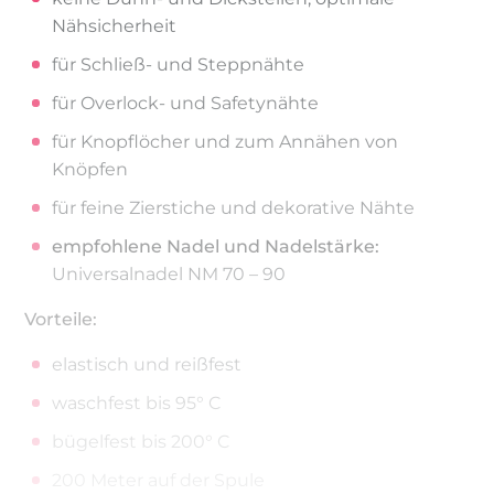
Nähsicherheit
für Schließ- und Steppnähte
für Overlock- und Safetynähte
für Knopflöcher und zum Annähen von
Knöpfen
für feine Zierstiche und dekorative Nähte
empfohlene Nadel und Nadelstärke:
Universalnadel NM 70 – 90
Vorteile:
elastisch und reißfest
waschfest bis 95° C
bügelfest bis 200° C
200 Meter auf der Spule