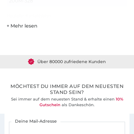
200M-328
Hersteller-Kontaktdaten
Über 1.8 Millionen Meter Stoff versandfertig
Über 80000 zufriedene Kunden
36 Jahre Erfahrung
MÖCHTEST DU IMMER AUF DEM NEUESTEN
STAND SEIN?
Sei immer auf dem neuesten Stand & erhalte einen
10%
Gutschein
als Dankeschön.
Für den Stoffe Hemmers Newsletter anmelden
Deine Mail-Adresse