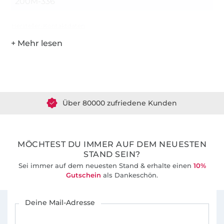
200M-336
Hersteller-Kontaktdaten
Über 1.8 Millionen Meter Stoff versandfertig
Über 80000 zufriedene Kunden
36 Jahre Erfahrung
MÖCHTEST DU IMMER AUF DEM NEUESTEN
STAND SEIN?
Sei immer auf dem neuesten Stand & erhalte einen
10%
Gutschein
als Dankeschön.
Für den Stoffe Hemmers Newsletter anmelden
Deine Mail-Adresse