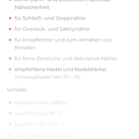
Nähsicherheit
für Schließ- und Steppnähte
für Overlock- und Safetynähte
für Knopflöcher und zum Annähen von
Knöpfen
für feine Zierstiche und dekorative Nähte
empfohlene Nadel und Nadelstärke:
Universalnadel NM 70 – 90
Vorteile:
elastisch und reißfest
waschfest bis 95° C
bügelfest bis 200° C
200 Meter auf der Spule