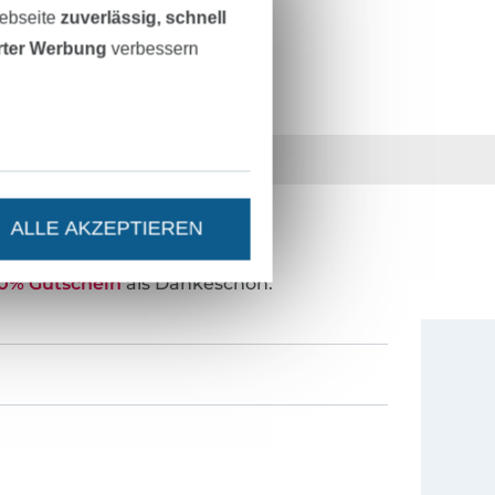
Webseite
zuverlässig, schnell
erter Werbung
verbessern
36 Jahre Erfahrung
ALLE AKZEPTIEREN
ESTEN STAND SEIN?
0% Gutschein
als Dankeschön.