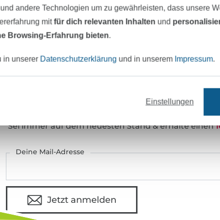
Art.Nr.:
42739
 und andere Technologien um zu gewährleisten, dass unsere 
zererfahrung mit
für dich relevanten Inhalten
und
personalisi
Hersteller-Kontaktdaten
e Browsing-Erfahrung bieten
.
u in unserer
Datenschutzerklärung
und in unserem
Impressum
.
eter Stoff versandfertig
Über 80000 zufriedene Kunden
Einstellungen
MÖCHTEST DU IMMER AUF DEM NEU
Sei immer auf dem neuesten Stand & erhalte einen
1
Deine Mail-Adresse
Jetzt anmelden