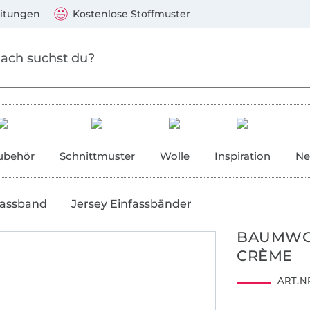
Zum Hauptinhalt springen
Weiter zur Suche
)
Visa, Mastercard, PayPal, Giropay, Kauf auf Rechnung, V
eitungen
Kostenlose Stoffmuster
ubehör
Schnittmuster
Wolle
Inspiration
Ne
fassband
Jersey Einfassbänder
BAUMWOL
CRÈME
ART.NR