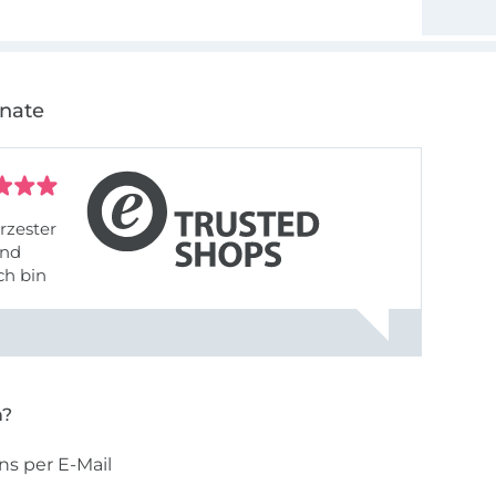
onate
rzester
ch bin
n?
ns per E-Mail