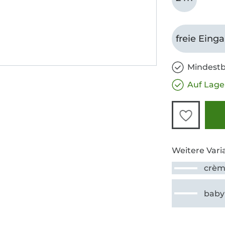
freie Eing
Mindestb
Auf Lage
Weitere Vari
crè
baby