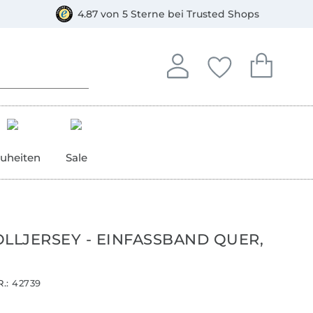
orkasse
4.87 von 5 Sterne bei Trusted Shops
In deinem Konto anmelden o
Du hast keine Artike
Du hast kein
Anmelden
Deine Favorite
Dein W
uheiten
Sale
LJERSEY - EINFASSBAND QUER,
.:
42739