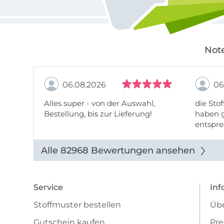
Note
06.08.2026
06
Alles super - von der Auswahl,
die Stof
Bestellung, bis zur Lieferung!
haben g
entspre
werde w
auch di
Alle 82968 Bewertungen ansehen
Service
Inf
Stoffmuster bestellen
Übe
Gutschein kaufen
Pre