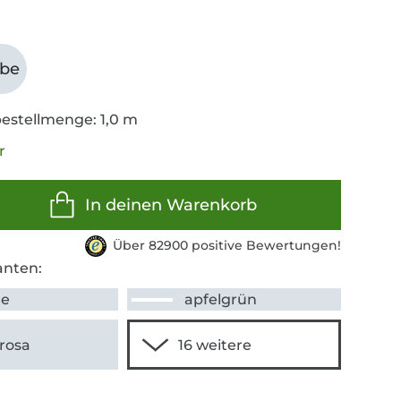
abe
estellmenge: 1,0 m
r
In deinen Warenkorb
Über 82900 positive Bewertungen!
anten:
me
apfelgrün
rosa