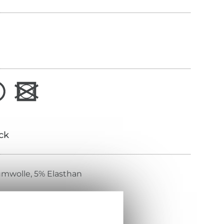
ick
mwolle, 5% Elasthan