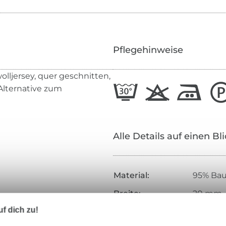
Pflegehinweise
lljersey, quer geschnitten,
Alternative zum
Alle Details auf einen Bl
Material:
95% Bau
Breite:
20 mm
f dich zu!
Farbe:
crème