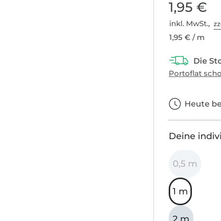
1,95 €
inkl. MwSt.,
zz
1,95 € / m
Heute bes
Deine indiv
0,5 m
1 m
2 m