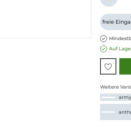
freie Eing
Mindestb
Auf Lage
Weitere Vari
arm
anthr