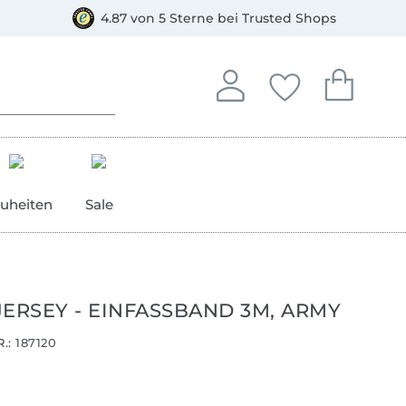
orkasse
4.87 von 5 Sterne bei Trusted Shops
In deinem Konto anmelden o
Du hast keine Artike
Du hast kein
Anmelden
Deine Favorite
Dein W
uheiten
Sale
JERSEY - EINFASSBAND 3M, ARMY
.:
187120