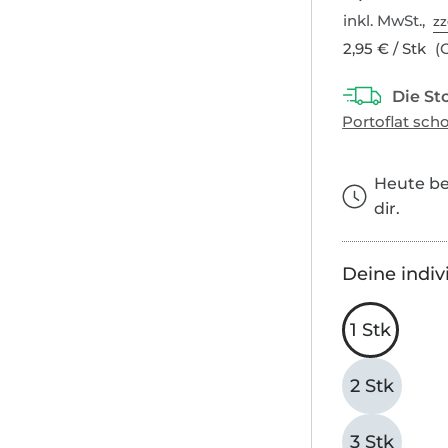
inkl. MwSt.,
zz
2,95 € / Stk
(G
Heute bes
dir.
Deine indiv
1 Stk
2 Stk
3 Stk