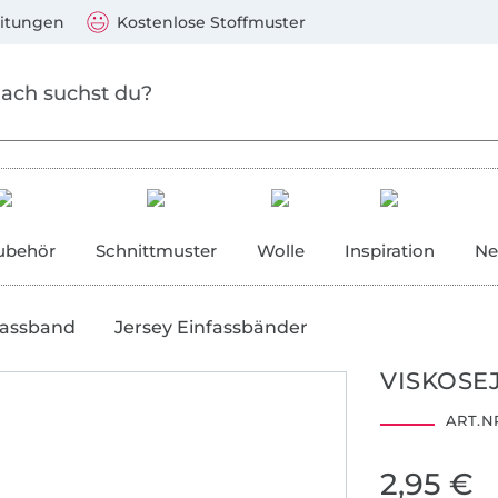
Zum Hauptinhalt springen
Weiter zur Suche
)
Visa, Mastercard, PayPal, Giropay, Kauf auf Rechnung, V
eitungen
Kostenlose Stoffmuster
ubehör
Schnittmuster
Wolle
Inspiration
Ne
fassband
Jersey Einfassbänder
VISKOSE
ART.NR
2,95 €