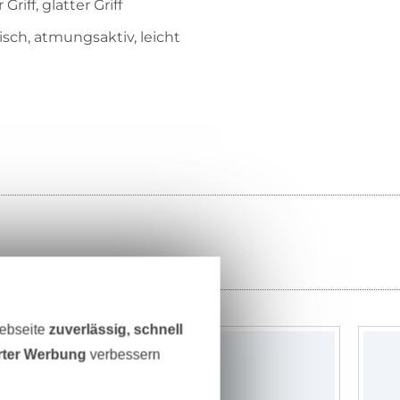
Griff, glatter Griff
tisch, atmungsaktiv, leicht
Webseite
zuverlässig, schnell
-9%
erter Werbung
verbessern