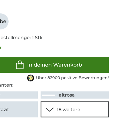
abe
estellmenge: 1 Stk
r
In deinen Warenkorb
Über 82900 positive Bewertungen!
anten:
y
altrosa
azit