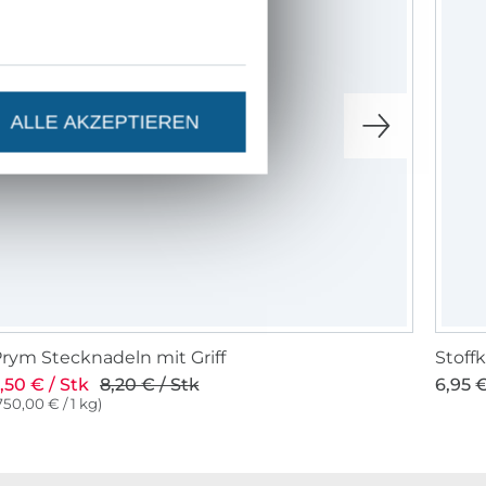
ALLE AKZEPTIEREN
rym Stecknadeln mit Griff
Stoff
,50 € / Stk
8,20 € / Stk
6,95 €
750,00 € / 1 kg)