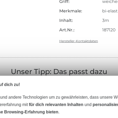
Griff:
weicher 
Merkmale:
bi-elas
Inhalt:
3m
Art.Nr.:
187120
Hersteller-Kontaktdaten
Unser Tipp: Das passt dazu
f dich zu!
 und andere Technologien um zu gewährleisten, dass unsere 
-11%
zererfahrung mit
für dich relevanten Inhalten
und
personalisi
e Browsing-Erfahrung bieten
.