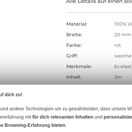
Alle Details auf einen Bl
Material:
100% V
Breite:
20 mm
Farbe:
rot
Griff:
weicher 
Merkmale:
bi-elas
Inhalt:
3m
Art.Nr.:
187142
f dich zu!
Hersteller-Kontaktdaten
 und andere Technologien um zu gewährleisten, dass unsere 
zererfahrung mit
für dich relevanten Inhalten
und
personalisi
e Browsing-Erfahrung bieten
.