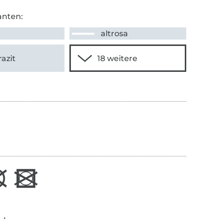
anten:
altrosa
azit