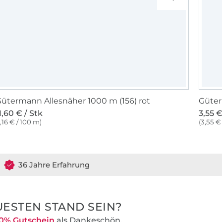
ütermann Allesnäher 1000 m (156) rot
Güter
1,60 € / Stk
3,55 €
1,16 € / 100 m)
(3,55 €
36 Jahre Erfahrung
ESTEN STAND SEIN?
0% Gutschein
als Dankeschön.