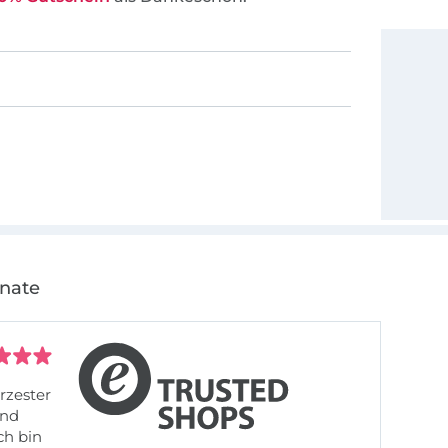
onate
rzester
ch bin