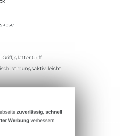
ick
iskose
Griff, glatter Griff
tisch, atmungsaktiv, leicht
Webseite
zuverlässig, schnell
erter Werbung
verbessern