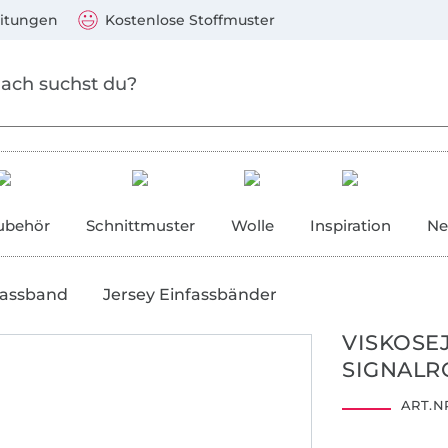
Zum Hauptinhalt springen
Weiter zur Suche
)
Visa, Mastercard, PayPal, Giropay, Kauf auf Rechnung, V
eitungen
Kostenlose Stoffmuster
ubehör
Schnittmuster
Wolle
Inspiration
Ne
fassband
Jersey Einfassbänder
VISKOSEJ
SIGNALR
ART.NR