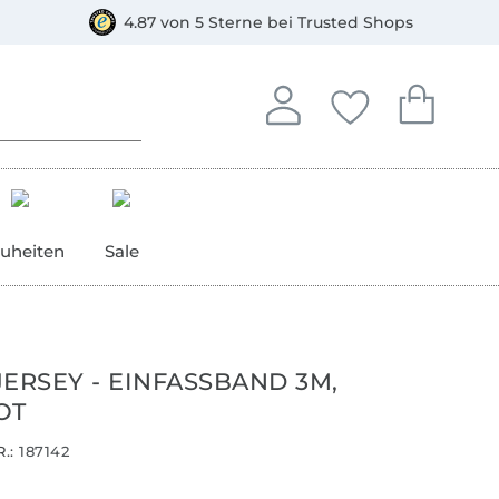
orkasse
4.87 von 5 Sterne bei Trusted Shops
In deinem Konto anmelden o
Du hast keine Artike
Du hast kein
Anmelden
Deine Favorite
Dein W
uheiten
Sale
ERSEY - EINFASSBAND 3M,
OT
.:
187142