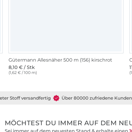
Gütermann Allesnäher 500 m (156) kirschrot
G
8,10 € / Stk
1
(1,62 € / 100 m)
(
eter Stoff versandfertig
Über 80000 zufriedene Kunden
MÖCHTEST DU IMMER AUF DEM NEU
Sei immer auf dem neuesten Stand & erhalte einen
1