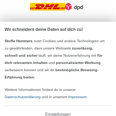
In den deutschen Shop wechseln (aktuell gewählt
Wir schneidern deine Daten auf dich zu!
Impressum
Stoffe Hemmers
nutzt Cookies und andere Technologien um
zu gewährleisten, dass unsere Webseite
zuverlässig,
AGB
schnell und sicher
läuft; wir deine Nutzererfahrung mit
für
dich relevanten Inhalten
und
personalisierter Werbung
Datenschutz
verbessern können und wir dir
bestmögliche Browsing-
Erfahrung bieten
.
Widerrufsrecht
Weitere Informationen findest du in unserer
Kontakt
Datenschutzerklärung
und in unserem
Impressum
.
Bestellung widerrufen
Einstellungen