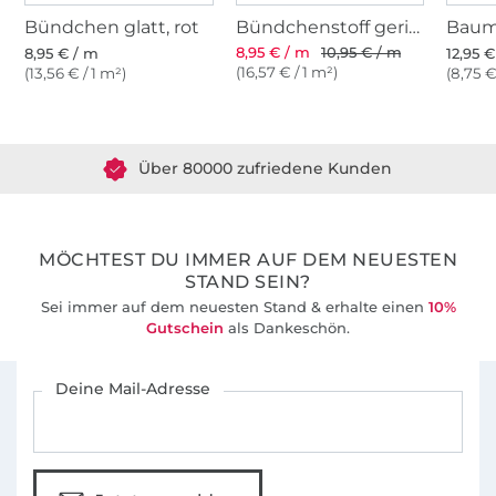
Bündchen glatt, rot
Bündchenstoff gerippt rot
8,95 € / m
10,95 € / m
8,95 € / m
12,95 
(16,57 € / 1 m²)
(13,56 € / 1 m²)
(8,75 €
Über 1.8 Millionen Meter Stoff versandfertig
Über 80000 zufriedene Kunden
36 Jahre Erfahrung
MÖCHTEST DU IMMER AUF DEM NEUESTEN
STAND SEIN?
Sei immer auf dem neuesten Stand & erhalte einen
10%
Gutschein
als Dankeschön.
Für den Stoffe Hemmers Newsletter anmelden
Deine Mail-Adresse