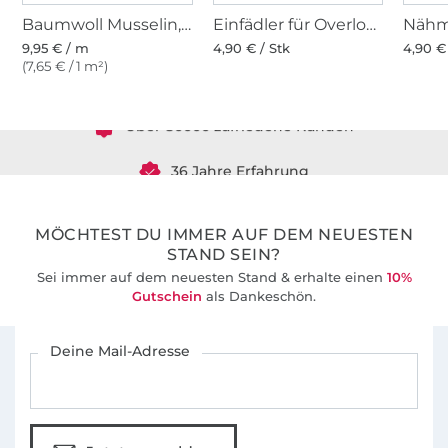
Baumwoll Musselin, hellblau
Einfädler für Overlock Nähmaschinen
9,95 € / m
4,90 € / Stk
4,90 €
Über 1.8 Millionen Meter Stoff versandfertig
(7,65 € / 1 m²)
Über 80000 zufriedene Kunden
36 Jahre Erfahrung
MÖCHTEST DU IMMER AUF DEM NEUESTEN
STAND SEIN?
Sei immer auf dem neuesten Stand & erhalte einen
10%
Gutschein
als Dankeschön.
Für den Stoffe Hemmers Newsletter anmelden
Deine Mail-Adresse