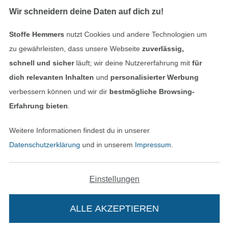
Wir schneidern deine Daten auf dich zu!
Stoffe Hemmers
nutzt Cookies und andere Technologien um
zu gewährleisten, dass unsere Webseite
zuverlässig,
In den deutschen Shop wechseln (aktuell gewählt
schnell und sicher
läuft; wir deine Nutzererfahrung mit
für
dich relevanten Inhalten
und
personalisierter Werbung
Impressum
verbessern können und wir dir
bestmögliche Browsing-
AGB
Erfahrung bieten
.
Datenschutz
Weitere Informationen findest du in unserer
Datenschutzerklärung
und in unserem
Impressum
.
Widerrufsrecht
Kontakt
Einstellungen
Bestellung widerrufen
ALLE AKZEPTIEREN