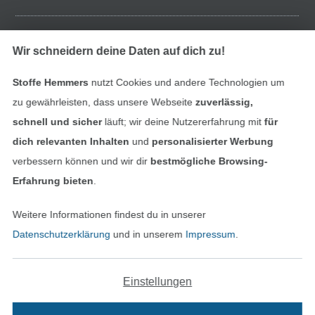
Finde mehr Inspiration
Wir schneidern deine Daten auf dich zu!
Stoffe Hemmers
nutzt Cookies und andere Technologien um
zu gewährleisten, dass unsere Webseite
zuverlässig,
schnell und sicher
läuft; wir deine Nutzererfahrung mit
für
dich relevanten Inhalten
und
personalisierter Werbung
verbessern können und wir dir
bestmögliche Browsing-
Erfahrung bieten
.
Weitere Informationen findest du in unserer
In den niederländischen Sh
In den französisch
Nederlands
Français
Datenschutzerklärung
und in unserem
Impressum
.
(France)
Deutsch
Einstellungen
Alle Preise inkl. der gesetzl. MwSt.
Die durchgestrichenen Preise entsprechen dem