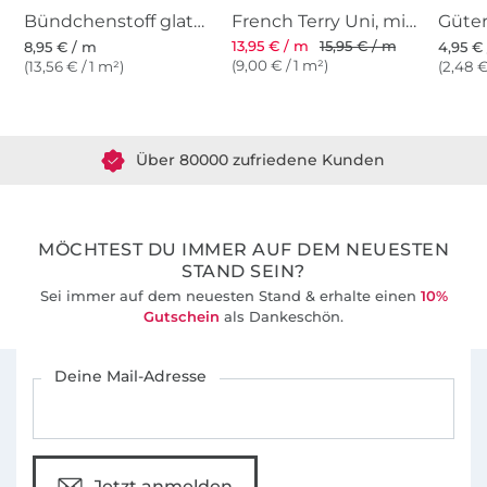
Bündchenstoff glatt, mittelgrün
French Terry Uni, mittelgrün
13,95 € / m
15,95 € / m
8,95 € / m
4,95 € 
(9,00 € / 1 m²)
(13,56 € / 1 m²)
(2,48 €
Über 1.8 Millionen Meter Stoff versandfertig
Über 80000 zufriedene Kunden
36 Jahre Erfahrung
MÖCHTEST DU IMMER AUF DEM NEUESTEN
STAND SEIN?
Sei immer auf dem neuesten Stand & erhalte einen
10%
Gutschein
als Dankeschön.
Für den Stoffe Hemmers Newsletter anmelden
Deine Mail-Adresse
Jetzt anmelden