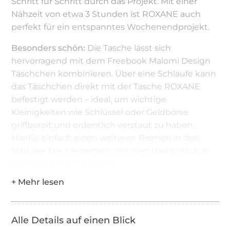
Schritt für Schritt durch das Projekt. Mit einer
Nähzeit von etwa 3 Stunden ist ROXANE auch
perfekt für ein entspanntes Wochenendprojekt.
Besonders schön:
Die Tasche lässt sich
hervorragend mit dem Freebook Malomi Design
Täschchen kombinieren. Über eine Schlaufe kann
das Täschchen direkt mit der Tasche ROXANE
befestigt werden – ideal, um wichtige
Kleinigkeiten wie Schlüssel oder Geldbörse
griffbereit und ordentlich verstaut zu haben.
Hierfür einfach einen weiteren Riemen in den
Maß der Taschenriemen erstellen und seitlich in
das Täschchen einnähen.
Viel Freude beim Nähen deiner ROXANE und
beim kreativen Kombinieren!
Nähzeit:
ca. 3 Stunden
Alle Details auf einen Blick