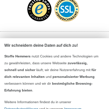
Bezahlen mit
Wir schneidern deine Daten auf dich zu!
Stoffe Hemmers
nutzt Cookies und andere Technologien um
zu gewährleisten, dass unsere Webseite
zuverlässig,
schnell und sicher
läuft; wir deine Nutzererfahrung mit
für
dich relevanten Inhalten
und
personalisierter Werbung
verbessern können und wir dir
bestmögliche Browsing-
Unsere Versandpartner
Erfahrung bieten
.
Weitere Informationen findest du in unserer
Datenschutzerklärung
und in unserem
Impressum
.