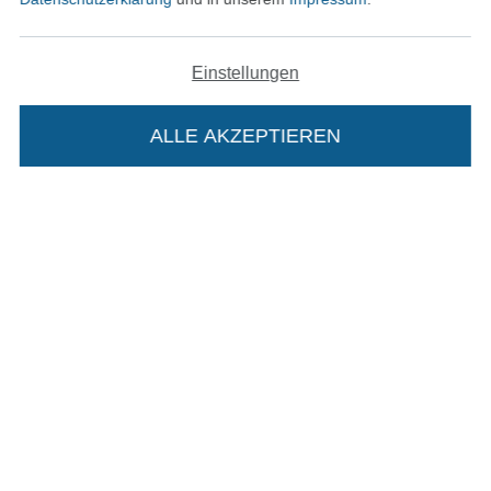
In den deutschen Shop wechseln (aktuell gewählt
Einstellungen
Impressum
ALLE AKZEPTIEREN
In deinen Warenkorb
AGB
Datenschutz
Widerrufsrecht
Kontakt
Bestellung widerrufen
Finde mehr Inspiration