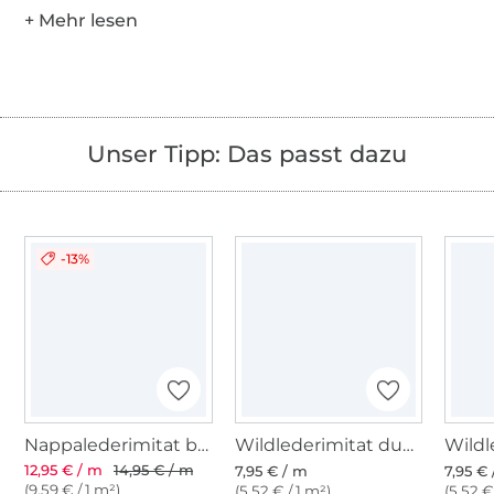
Unser Tipp: Das passt dazu
-13%
Nappalederimitat bordeaux
Wildlederimitat dunkeloliv
12,95 € / m
14,95 € / m
7,95 € / m
7,95 €
(9,59 € / 1 m²)
(5,52 € / 1 m²)
(5,52 €