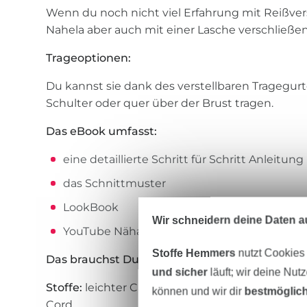
Wenn du noch nicht viel Erfahrung mit Reißver
Nahela aber auch mit einer Lasche verschließen
Trageoptionen:
Du kannst sie dank des verstellbaren Tragegu
Schulter oder quer über der Brust tragen.
Das eBook umfasst:
eine detaillierte Schritt für Schritt Anleitun
das Schnittmuster
LookBook
Wir schneidern deine Daten au
YouTube Nähanleitung
Stoffe Hemmers
nutzt Cookies
Das brauchst Du an Material:
und sicher
läuft; wir deine Nut
Stoffe:
leichter Canvas, beschichtete Stoffe, Ba
können und wir dir
bestmöglich
Cord