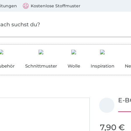
Zum Hauptinhalt springen
Weiter zur Suche
)
Visa, Mastercard, PayPal, Giropay, Kauf auf Rechnung, V
eitungen
Kostenlose Stoffmuster
ubehör
Schnittmuster
Wolle
Inspiration
Ne
E-B
7,90 €