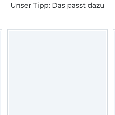
das perfekte Outfit zu ergänzen. Unsere 
Unser Tipp: Das passt dazu
sind nicht nur schön, sondern auch gut 
mit dem praktischen Etwas. Jede Anleitun
ausführlich bebildert und jeder Schritt wir
beschrieben.
Außerdem könnt ihr Euch in der Unikati 
unsere Ebooks austauschen, Fragen stell
Werke präsentieren.
Wir wünschen Dir viel Spaß beim Stöbern
eBooks!
Ganz liebe Grüße René und Katja