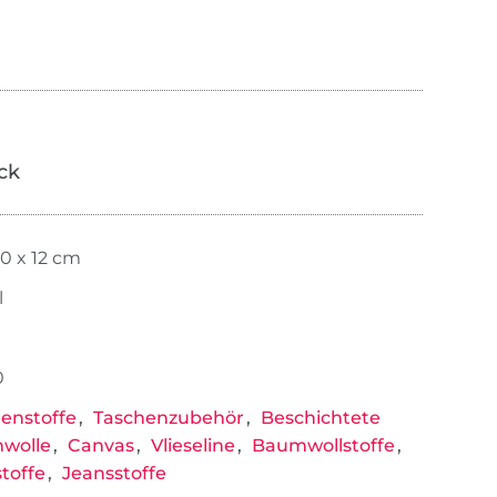
ick
30 x 12 cm
l
0
enstoffe
Taschenzubehör
Beschichtete
wolle
Canvas
Vlieseline
Baumwollstoffe
toffe
Jeansstoffe