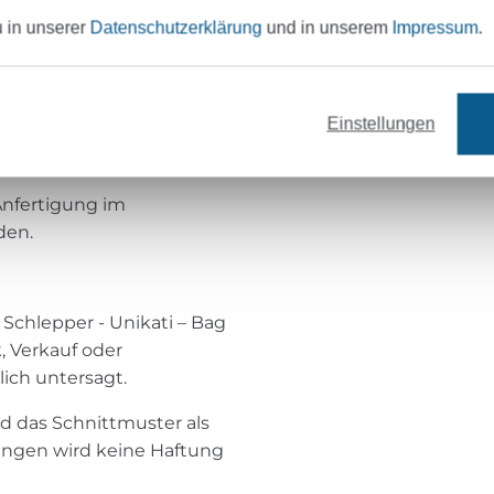
u in unserer
Datenschutzerklärung
und in unserem
Impressum
.
ht
er, D-Ringe + Karabiner +
Einstellungen
 Anfertigung im
den.
 Schlepper - Unikati – Bag
, Verkauf oder
lich untersagt.
d das Schnittmuster als
ungen wird keine Haftung