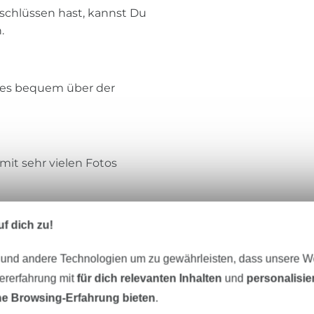
schlüssen hast, kannst Du
.
rtes bequem über der
g mit sehr vielen Fotos
f dich zu!
 und andere Technologien um zu gewährleisten, dass unsere 
zererfahrung mit
für dich relevanten Inhalten
und
personalisi
umwollstoffe, Dekostoff,
e Browsing-Erfahrung bieten
.