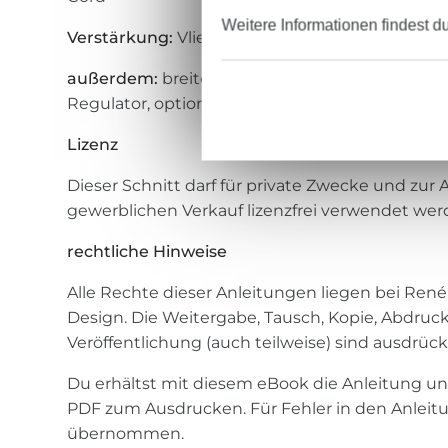
Weitere Informationen findest d
Verstärkung:
Vlies H250, Vlies H630, Decovil lig
außerdem:
breiten Endlosreißverschluss + Zipp
Regulator, optional 1 Druckknopf
Lizenz
Dieser Schnitt darf für private Zwecke und zur
gewerblichen Verkauf lizenzfrei verwendet wer
rechtliche Hinweise
Alle Rechte dieser Anleitungen liegen bei René
Design. Die Weitergabe, Tausch, Kopie, Abdruck
Veröffentlichung (auch teilweise) sind ausdrück
Du erhältst mit diesem eBook die Anleitung un
PDF zum Ausdrucken. Für Fehler in den Anleit
übernommen.