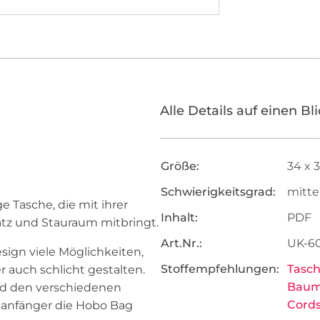
Alle Details auf einen Bl
Größe:
34 x 
Schwierigkeitsgrad:
mitte
e Tasche, die mit ihrer
Inhalt:
PDF
latz und Stauraum mitbringt.
Art.Nr.:
UK-6
sign viele Möglichkeiten,
Stoffempfehlungen:
Tasch
r auch schlicht gestalten.
Baum
und den verschiedenen
Cords
hanfänger die Hobo Bag