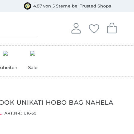
orkasse
4.87 von 5 Sterne bei Trusted Shops
In deinem Konto anmelden o
Du hast keine Artike
Du hast kein
Anmelden
Deine Favorite
Dein W
uheiten
Sale
OOK UNIKATI HOBO BAG NAHELA
ART.NR.:
UK-60