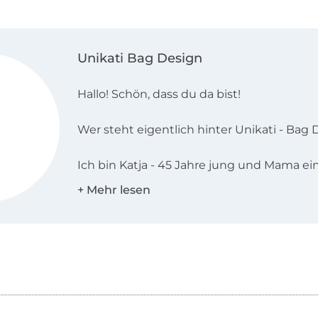
Unikati Bag Design
Hallo! Schön, dass du da bist!
Wer steht eigentlich hinter Unikati - Bag 
Ich bin Katja - 45 Jahre jung und Mama ei
vierzehnjährigen Jungen. Ich entwerfe un
Taschenideen und bin für das Marketing 
zuständig. Mein lieber Mann gehört natürl
er digitalisiert im Hintergrund alle Schni
kümmert sich um alles Technische.
Ich als Frau liebe Taschen. Es gibt doch ni
als die eigene Tasche selbernähen zu kö