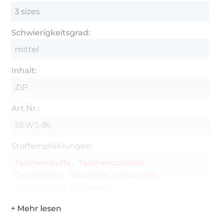
auf DIN A4
3 sizes
Schnittmuster mit Ebenen-Funktion,
mehrfarbig, auf Din A4 & A0
Schwierigkeitsgrad:
Schnittmuster mit allen Schnittgrößen im DIN
mittel
A0-Format zum Plotten
Inhalt:
Das ist das Besondere an der SewSimple
ZIP
Bananentasche:
Art.Nr.:
3 praktische Größen
SEWS-86
verwendbar als klassische Schultertasche oder
Cross Bag
Stoffempfehlungen:
aufgesetztes Steckfach im Futter
Taschenstoffe
Taschenzubehör
Gurtbänder
Vlieseline
Dekostoffe
für Webware oder Kunstleder
Beschichtete Baumwolle
Gurtbandbreite variabel von 2-4 cm
mit 2-Wege-Zipper