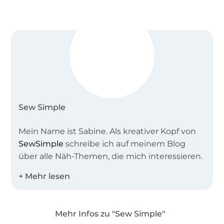
besonders anfänger-tauglich
Du benötigst:
Stoff, z. B. Kunstleder, Canvas, Cord, Jeans,
Leinen, beschichtete Baumwolle, Webware
nach Geschmack
Steckschnallen & Reißverschlüsse
Sew Simple
Vlieseline, z. B. G700, Style-Vil fix, Decovil light,
S320, Thermolam
Mein Name ist Sabine. Als kreativer Kopf von
Paspelband
SewSimple
schreibe ich auf meinem Blog
Gurtband
über alle Näh-Themen, die mich interessieren.
Zusammen mit meinem Team entwerfe ich
einfache Schnitte für Groß und Klein,
besonders gerne auch Schnittmuster in
Mehr Infos zu "Sew Simple"
großen Größen und für Näh-Anfänger.