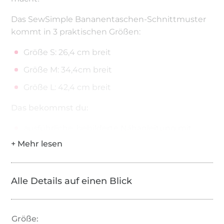
Das SewSimple Bananentaschen-Schnittmuster
kommt in 3 praktischen Größen:
Größe S: 26,4 cm breit
Größe M: 34,4cm breit
Größe L: 42,4 cm breit
Das bekommst du:
ausführliche, bebilderte Nähanleitung mit
allen Schnittgrößen in DIN A4 und DIN A0
Das ist im SewSimple Bananentaschen-eBook
enthalten:
Alle Details auf einen Blick
ausführliche, bebilderte Nähanleitung
Schnittmuster in 3 Größen zum Ausdrucken
Größe: