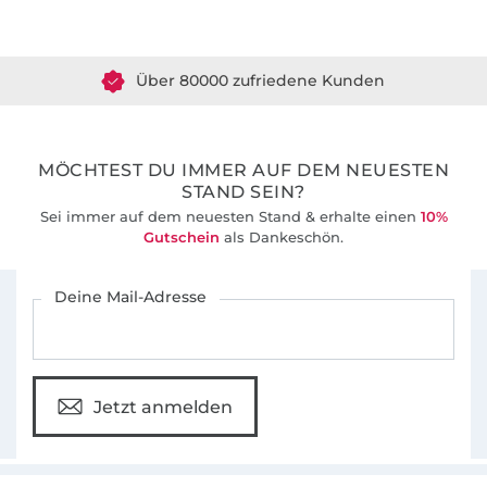
Über 1.8 Millionen Meter Stoff versandfertig
Was das Nähen für mich so spannend macht?
Über 80000 zufriedene Kunden
Dass es immer Neues zu entdecken gibt. Ich
liebe es, mich kopfüber in meine Näh-
36 Jahre Erfahrung
Abenteuer zu stürzen – und meine Erlebnisse
mit meinen Lesern zu teilen.
MÖCHTEST DU IMMER AUF DEM NEUESTEN
STAND SEIN?
Sei immer auf dem neuesten Stand & erhalte einen
10%
Gutschein
als Dankeschön.
Für den Stoffe Hemmers Newsletter anmelden
Deine Mail-Adresse
Jetzt anmelden