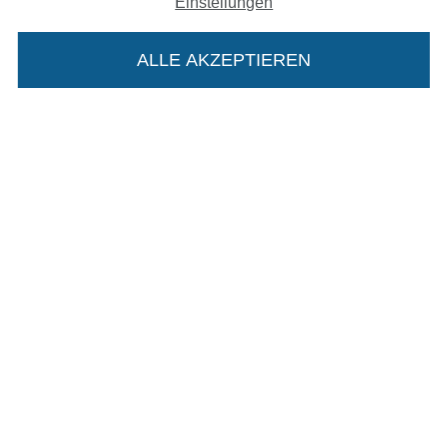
Einstellungen
In den deutschen Shop wechseln (aktuell gewählt
Impressum
ALLE AKZEPTIEREN
In deinen Warenkorb
AGB
Datenschutz
Widerrufsrecht
Kontakt
Bestellung widerrufen
Finde mehr Inspiration