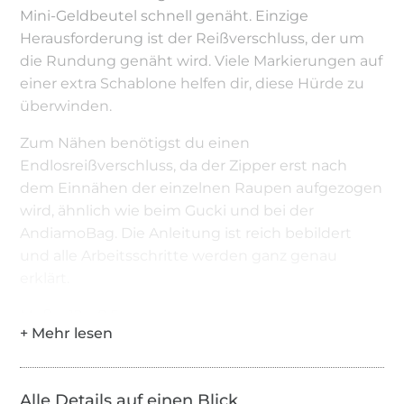
Mini-Geldbeutel schnell genäht. Einzige
Herausforderung ist der Reißverschluss, der um
die Rundung genäht wird. Viele Markierungen auf
einer extra Schablone helfen dir, diese Hürde zu
überwinden.
Zum Nähen benötigst du einen
Endlosreißverschluss, da der Zipper erst nach
dem Einnähen der einzelnen Raupen aufgezogen
wird, ähnlich wie beim Gucki und bei der
AndiamoBag. Die Anleitung ist reich bebildert
und alle Arbeitsschritte werden ganz genau
erklärt.
Maße: 12 x 8,5cm
Das ist dabei:
Schritt-für-Schritt Anleitung auf 13 DIN A4
Alle Details auf einen Blick