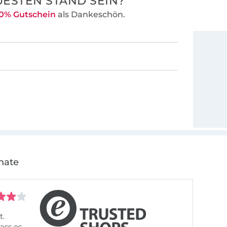
ESTEN STAND SEIN?
0% Gutschein
als Dankeschön.
nate
t.
ass es