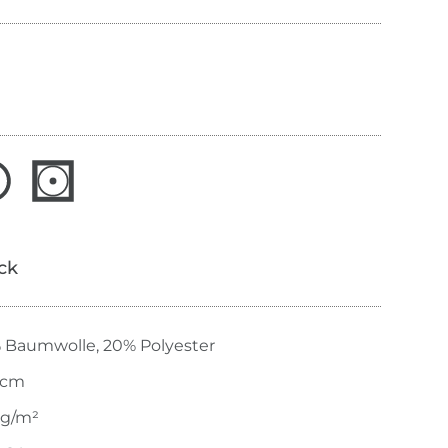
ick
 Baumwolle, 20% Polyester
 cm
 g/m²