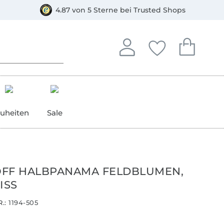
orkasse
4.87 von 5 Sterne bei Trusted Shops
In deinem Konto anmelden o
Du hast keine Artike
Du hast kein
Anmelden
Deine Favorite
Dein W
uheiten
Sale
FF HALBPANAMA FELDBLUMEN,
ISS
.:
1194-505