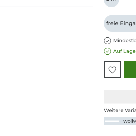
freie Eing
Mindestb
Auf Lage
Weitere Vari
woll