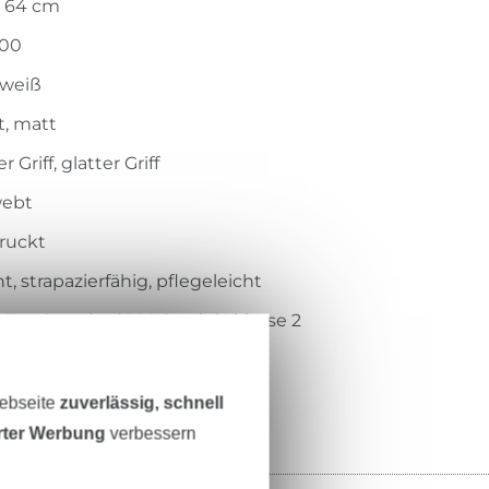
x 64 cm
000
lweiß
t, matt
er Griff, glatter Griff
ebt
ruckt
ht, strapazierfähig, pflegeleicht
-Tex-Standard 100 Produktklasse 2
4-505
Webseite
zuverlässig, schnell
erter Werbung
verbessern