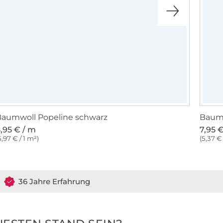
aumwoll Popeline schwarz
Baumw
,95 € / m
7,95 
5,97 € / 1 m²)
(5,37 € 
36 Jahre Erfahrung