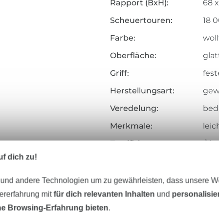
Rapport (BxH):
68 
Scheuertouren:
18 
Farbe:
wol
Oberfläche:
glat
Griff:
fest
Herstellungsart:
gew
Veredelung:
bed
Merkmale:
leic
Zertifizierung:
Öko
f dich zu!
Art.Nr.:
119
 und andere Technologien um zu gewährleisten, dass unsere 
Hersteller-Kontaktdaten
zererfahrung mit
für dich relevanten Inhalten
und
personalisi
e Browsing-Erfahrung bieten
.