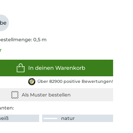
abe
estellmenge: 0,5 m
r
In deinen Warenkorb
Über 82900 positive Bewertungen!
anten:
weiß
natur