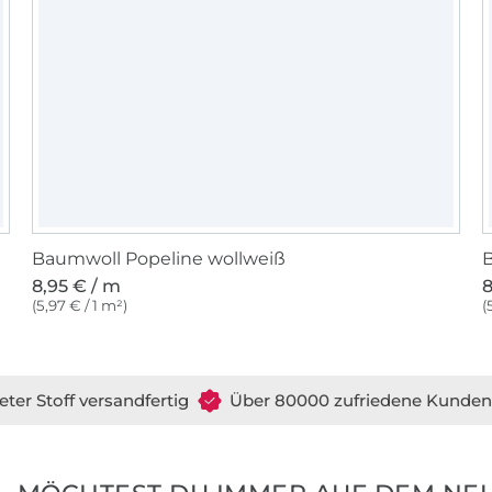
Baumwoll Popeline wollweiß
B
8,95 € / m
8
(5,97 € / 1 m²)
(
eter Stoff versandfertig
Über 80000 zufriedene Kunden