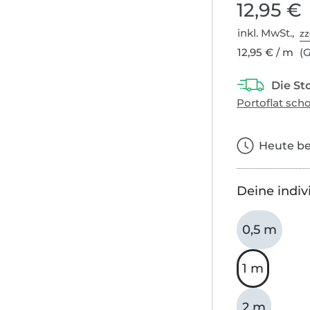
12,95 €
inkl. MwSt.,
zz
12,95 € / m
(G
Heute bes
Deine indiv
0,5 m
1 m
2 m