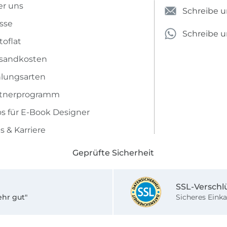
r uns
Schreibe u
sse
Schreibe 
toflat
sandkosten
lungsarten
rtnerprogramm
os für E-Book Designer
s & Karriere
Geprüfte Sicherheit
SSL-Verschl
ehr gut"
Sicheres Einka