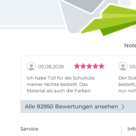
Note
05.08.2026
05
Ich habe Tüll für die Schultüte
Der Stof
meiner Nichte bestellt. Das
bestellt
Material als auch die Farben
nur nic
entsprechen der Beschreibung u
getopp
Abbildung u sieht toll aus. Die
Alle 82950 Bewertungen ansehen
Lieferung erfolgte zügig u auch
das Pre ...
Service
Inf