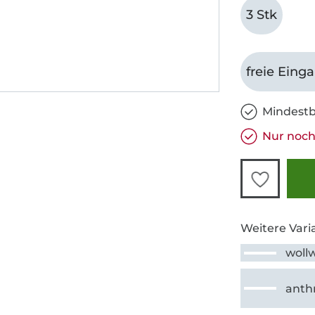
3 Stk
freie Eing
Mindestb
Nur noch
Weitere Vari
woll
anthr