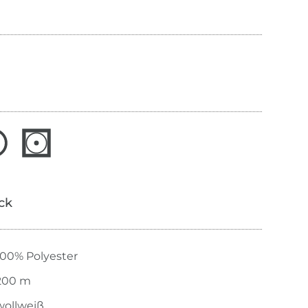
ick
100% Polyester
200 m
wollweiß