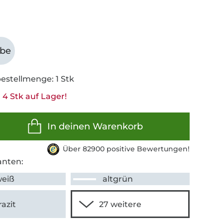
abe
estellmenge: 1 Stk
 4 Stk auf Lager!
In deinen Warenkorb
Über 82900 positive Bewertungen!
anten:
weiß
altgrün
azit