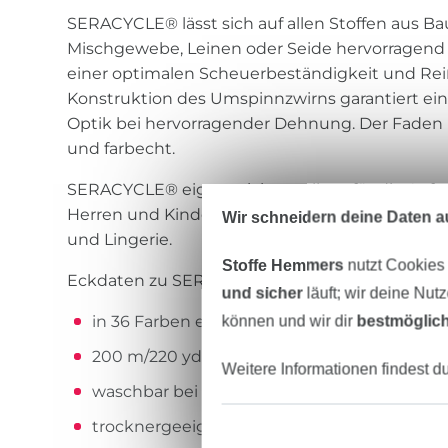
SERACYCLE® lässt sich auf allen Stoffen aus Ba
Mischgewebe, Leinen oder Seide hervorragend
einer optimalen Scheuerbeständigkeit und Reiß
Konstruktion des Umspinnzwirns garantiert ein
Optik bei hervorragender Dehnung. Der Faden i
und farbecht.
SERACYCLE® eignet sich exzellent für die Anf
Herren und Kinderbekleidung, Sportswear und
Wir schneidern deine Daten au
und Lingerie.
Stoffe Hemmers
nutzt Cookies
Eckdaten zu SERACYCLE®:
und sicher
läuft; wir deine Nut
können und wir dir
bestmöglich
in 36 Farben erhältlich
200 m/220 yds Lauflänge auf einer Spule
Weitere Informationen findest d
waschbar bei 60 Grad
trocknergeeignet