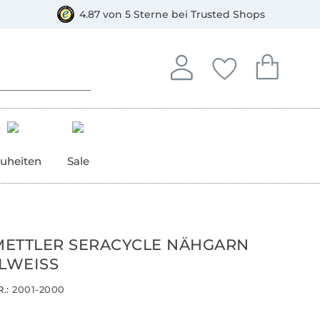
orkasse
4.87 von 5 Sterne bei Trusted Shops
In deinem Konto anmelden o
Du hast keine Artike
Du hast kein
Anmelden
Deine Favorite
Dein W
uheiten
Sale
ETTLER SERACYCLE NÄHGARN
LLWEISS
.:
2001-2000