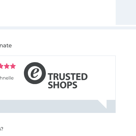
onate
hnelle
n?