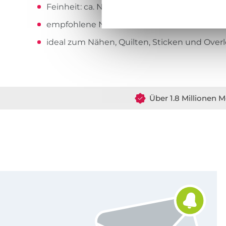
Feinheit: ca. Nm 71/2 (dtex 140*2)
empfohlene Nadelstärke 70-80
ideal zum Nähen, Quilten, Sticken und Over
Über 1.8 Millionen M
Für den Stoffe Hemmers Newsletter anmelden