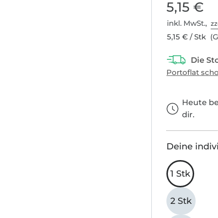
5,15 €
inkl. MwSt.,
zz
5,15 € / Stk
(G
Heute bes
dir.
Deine indiv
1 Stk
2 Stk