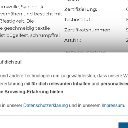
umwolle, Synthetik,
Zertifizierung:
 vernähen und besticht mit
Testinstitut:
festigkeit. Die
e geschmeidig textile
Zertifikatsnummer:
st bügelfest, schrumpffrei
Art.Nr.:
Hersteller-Kontaktdaten
ertigung von Damen-,
 Outdoor sowie von Wäsche
f dich zu!
 und andere Technologien um zu gewährleisten, dass unsere 
zererfahrung mit
für dich relevanten Inhalten
und
personalisi
e Browsing-Erfahrung bieten
.
u in unserer
Datenschutzerklärung
und in unserem
Impressum
.