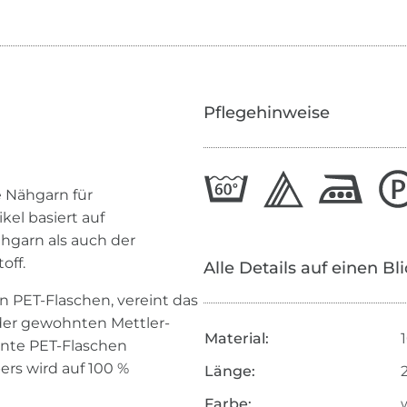
Pflegehinweise
 Nähgarn für
el basiert auf
hgarn als auch der
off.
Alle Details auf einen Bl
n PET-Flaschen, vereint das
der gewohnten Mettler-
Material:
ente PET-Flaschen
ers wird auf 100 %
Länge:
Farbe: