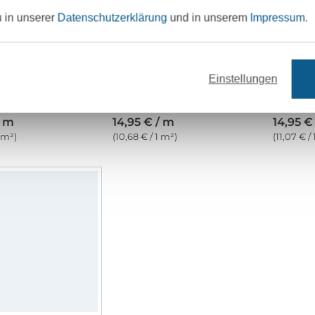
u in unserer
Datenschutzerklärung
und in unserem
Impressum
.
Einstellungen
Dekostoff Halbpanama Joyful Stripes, orange
Dekostoff Halbpanama Joyful Blocks, multicolor
/ m
14,95 € / m
14,95 €
1 m²)
(10,68 € / 1 m²)
(11,07 € /