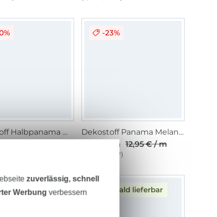
20%
-23%
Dekostoff Halbpanama Wichtelparty
Dekostoff Panama Melange, ocker
/ m
14,95 € / m
9,95 € / m
12,95 € / m
1 m²)
(6,86 € / 1 m²)
Webseite
zuverlässig, schnell
Bald lieferbar
erter Werbung
verbessern