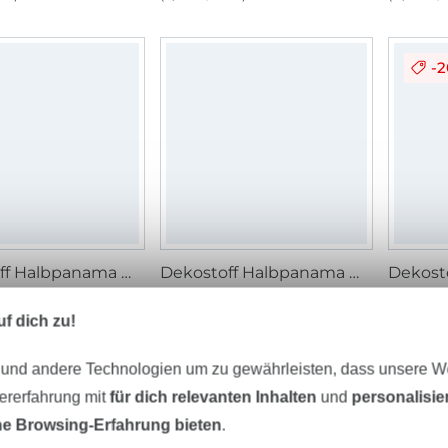
-
Dekostoff Halbpanama Weihnachtsrentier
Dekostoff Halbpanama Weihnachtsbäume
/ m
14,95 € / m
11,95 € 
 m²)
(11,07 € / 1 m²)
(8,85 € / 
f dich zu!
 und andere Technologien um zu gewährleisten, dass unsere 
Bald lieferbar
Bald lieferbar
zererfahrung mit
für dich relevanten Inhalten
und
personalisi
e Browsing-Erfahrung bieten
.