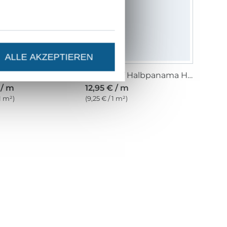
ALLE AKZEPTIEREN
Dekostoff Halbpanama Weihnachtsstern, beige
Dekostoff Halbpanama Herbstblätter, natur
 / m
12,95 € / m
 1 m²)
(9,25 € / 1 m²)