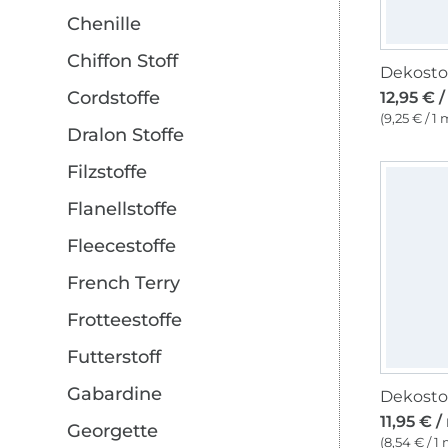
Chenille
Chiffon Stoff
Cordstoffe
12,95 € 
(9,25 € / 1 
Dralon Stoffe
Filzstoffe
Flanellstoffe
Fleecestoffe
French Terry
Frotteestoffe
Futterstoff
Gabardine
11,95 € /
Georgette
(8,54 € / 1