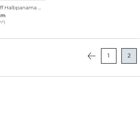
Dekostoff Halbpanama Winterwichtel
/ m
m²)
1
2