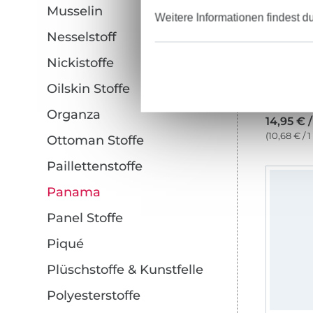
Musselin
Weitere Informationen findest d
Nesselstoff
Nickistoffe
Oilskin Stoffe
Organza
14,95 € 
(10,68 € / 
Ottoman Stoffe
Paillettenstoffe
Panama
Panel Stoffe
Piqué
Plüschstoffe & Kunstfelle
Polyesterstoffe