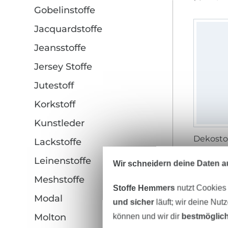
Gobelinstoffe
Jacquardstoffe
Jeansstoffe
Jersey Stoffe
Jutestoff
Korkstoff
Kunstleder
Lackstoffe
14,95 € 
Leinenstoffe
(11,07 € / 1
Wir schneidern deine Daten au
Meshstoffe
Stoffe Hemmers
nutzt Cookies
Modal
und sicher
läuft; wir deine Nut
Molton
können und wir dir
bestmöglich