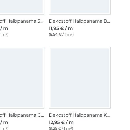
Dekostoff Halbpanama Sterne, beige
Dekostoff Halbpanama Blätter, grün
 / m
11,95 € / m
 1 m²)
(8,54 € / 1 m²)
Dekostoff Halbpanama Christmas Trees
Dekostoff Halbpanama Kleine Weihnachtsbäume
 / m
12,95 € / m
 1 m²)
(9,25 € / 1 m²)