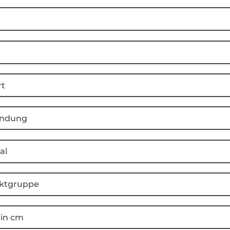
rt
ndung
al
ktgruppe
 in cm