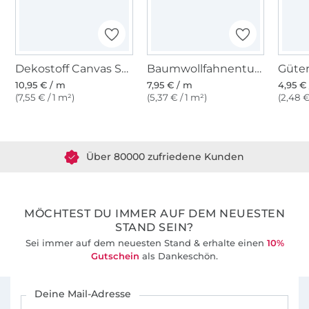
Dekostoff Canvas Stoff uni schwarz
Baumwollfahnentuch, schwarz
10,95 € / m
7,95 € / m
4,95 € 
(7,55 € / 1 m²)
(5,37 € / 1 m²)
(2,48 €
Über 1.8 Millionen Meter Stoff versandfertig
Über 80000 zufriedene Kunden
36 Jahre Erfahrung
MÖCHTEST DU IMMER AUF DEM NEUESTEN
STAND SEIN?
Sei immer auf dem neuesten Stand & erhalte einen
10%
Gutschein
als Dankeschön.
Für den Stoffe Hemmers Newsletter anmelden
Deine Mail-Adresse