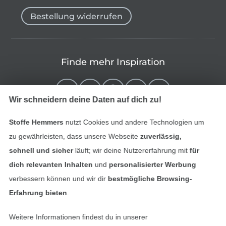
Bestellung widerrufen
Finde mehr Inspiration
Wir schneidern deine Daten auf dich zu!
Stoffe Hemmers
nutzt Cookies und andere Technologien um
zu gewährleisten, dass unsere Webseite
zuverlässig,
schnell und sicher
läuft; wir deine Nutzererfahrung mit
für
dich relevanten Inhalten
und
personalisierter Werbung
verbessern können und wir dir
bestmögliche Browsing-
In den niederländischen Sh
In den französisch
Nederlands
Français
Erfahrung bieten
.
(France)
Weitere Informationen findest du in unserer
Deutsch