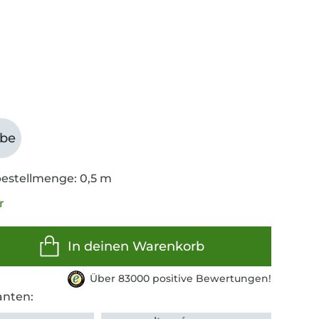
abe
estellmenge: 0,5 m
r
In deinen Warenkorb
Über 83000 positive Bewertungen!
anten: