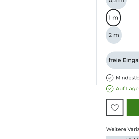
0,5 m
1 m
2 m
freie Eing
Mindestb
Auf Lage
Weitere Vari