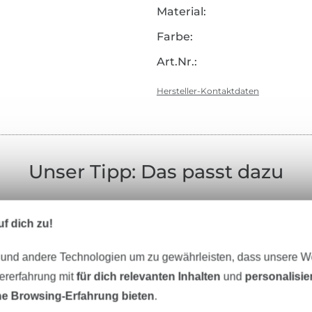
Material:
Farbe:
Art.Nr.:
Hersteller-Kontaktdaten
Unser Tipp: Das passt dazu
f dich zu!
 und andere Technologien um zu gewährleisten, dass unsere 
Nähzubehör
Schnittmuster
zererfahrung mit
für dich relevanten Inhalten
und
personalisi
e Browsing-Erfahrung bieten
.