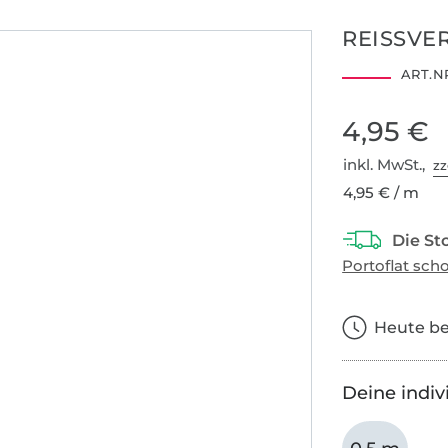
REISSVE
ART.NR
4,95 €
inkl. MwSt.,
zz
4,95 € / m
Heute bes
Deine indiv