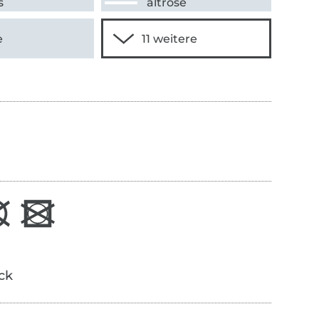
s
altrosé
e
ick