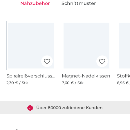
Nähzubehör
Schnittmuster
Spiralreißverschluss Schieber 4mm Smiley, silber
Magnet-Nadelkissen
2,30 € / Stk
7,60 € / Stk
6,95 € 
Über 1.8 Millionen Meter Stoff versandfertig
Über 80000 zufriedene Kunden
36 Jahre Erfahrung