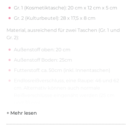
Gr. 1 (Kosmetiktasche): 20 cm x 12 cm x 5 cm
Gr. 2 (Kulturbeutel): 28 x 17,5 x 8 cm
Material, ausreichend für zwei Taschen (Gr. 1 und
Gr. 2):
Außenstoff oben: 20 cm
Außenstoff Boden: 25cm
Futterstoff: ca. 50cm (inkl. Innentaschen)
Endlosreißverschluss, eine Raupe: 46 und 62
cm. Alternativ können auch normale
Reißverschlüsse eingenäht werden (25 cm
und 35 cm)
Anfängerleicht
Alle Schnittmusterteile enthalten bereits die