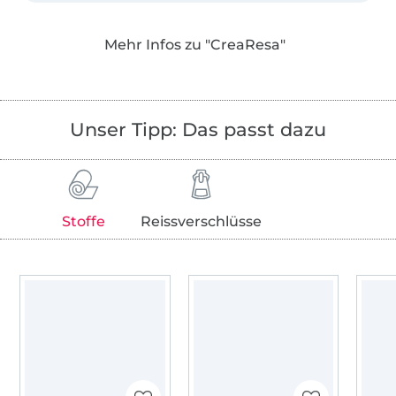
bebildert und ausführlich beschrieben, lassen
dir aber immer viel Spielraum für deine
Mehr Infos zu "CreaResa"
eigenen Ideen.
Auf meinem Blog findest du dazu viele
ergänzende Tutorials und Designbeispiele.
Unser Tipp: Das passt dazu
Ich liebe meine Arbeit, bei der sich meine, aus
einem langen Dornröschenschlaf erwachte
Leidenschaft für das Nähen so perfekt mit
Stoffe
Reissverschlüsse
meinem beruflichen Erfahrungen im
Webdesign, Programmieren und Vertrieb
verbindet.