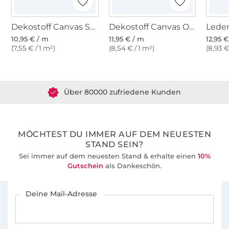
Dekostoff Canvas Stoff uni, taubenblau
Dekostoff Canvas Orient Mandala, gelb multicolor
Leder
10,95 € / m
11,95 € / m
12,95 
(7,55 € / 1 m²)
(8,54 € / 1 m²)
(8,93 €
Über 1.8 Millionen Meter Stoff versandfertig
Über 80000 zufriedene Kunden
36 Jahre Erfahrung
MÖCHTEST DU IMMER AUF DEM NEUESTEN
STAND SEIN?
Sei immer auf dem neuesten Stand & erhalte einen
10%
Gutschein
als Dankeschön.
Für den Stoffe Hemmers Newsletter anmelden
Deine Mail-Adresse