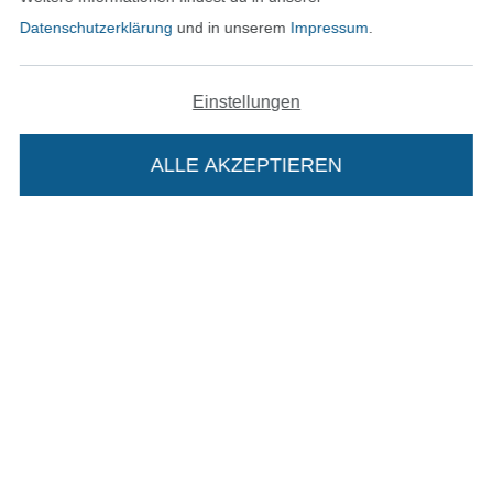
Unsere Versandpartner
Datenschutzerklärung
und in unserem
Impressum
.
Einstellungen
In den deutschen Shop wechseln (aktuell gewählt
ALLE AKZEPTIEREN
In deinen Warenkorb
Impressum
AGB
Datenschutz
Widerrufsrecht
Kontakt
Bestellung widerrufen