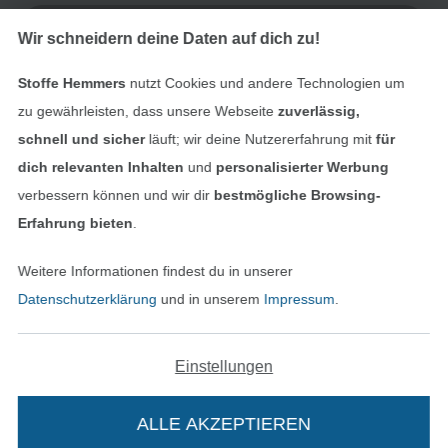
Datenschutz
Wir schneidern deine Daten auf dich zu!
Widerrufsrecht
Stoffe Hemmers
nutzt Cookies und andere Technologien um
zu gewährleisten, dass unsere Webseite
zuverlässig,
Kontakt
schnell und sicher
läuft; wir deine Nutzererfahrung mit
für
dich relevanten Inhalten
und
personalisierter Werbung
Bestellung widerrufen
verbessern können und wir dir
bestmögliche Browsing-
Erfahrung bieten
.
Finde mehr Inspiration
Weitere Informationen findest du in unserer
Datenschutzerklärung
und in unserem
Impressum
.
Einstellungen
ALLE AKZEPTIEREN