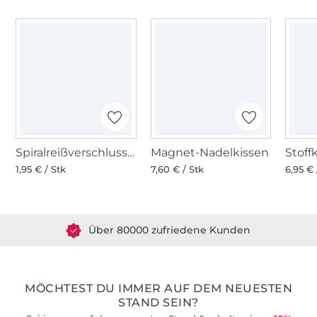
Spiralreißverschluss Schieber, silber
Magnet-Nadelkissen
1,95 € / Stk
7,60 € / Stk
6,95 € 
Über 1.8 Millionen Meter Stoff versandfertig
Über 80000 zufriedene Kunden
36 Jahre Erfahrung
MÖCHTEST DU IMMER AUF DEM NEUESTEN
STAND SEIN?