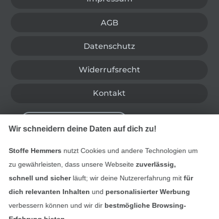
AGB
Datenschutz
Widerrufsrecht
Kontakt
Bestellung widerrufen
Wir schneidern deine Daten auf dich zu!
Stoffe Hemmers
nutzt Cookies und andere Technologien um
Finde mehr Inspiration
zu gewährleisten, dass unsere Webseite
zuverlässig,
schnell und sicher
läuft; wir deine Nutzererfahrung mit
für
dich relevanten Inhalten
und
personalisierter Werbung
verbessern können und wir dir
bestmögliche Browsing-