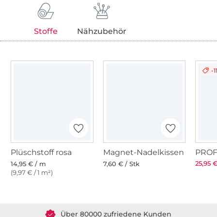
Stoffe
Nähzubehör
-1
Plüschstoff rosa
Magnet-Nadelkissen
25,95 €
14,95 € / m
7,60 € / Stk
(9,97 € / 1 m²)
Über 1.8 Millionen Meter Stoff versandfertig
Über 80000 zufriedene Kunden