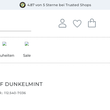
orkasse
4.87 von 5 Sterne bei Trusted Shops
In deinem Konto anmelden o
Du hast keine Artike
Du hast kein
Anmelden
Deine Favorite
Dein W
uheiten
Sale
FF DUNKELMINT
.:
112.540-7036