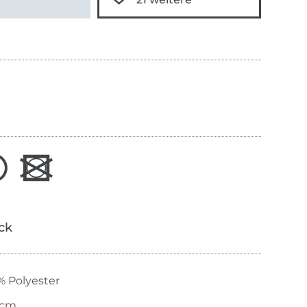
ick
% Polyester
 cm