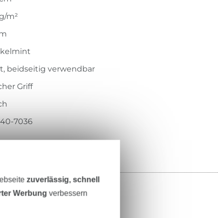
 g/m²
mm
kelmint
t, beidseitig verwendbar
her Griff
ch
.540-7036
Webseite
zuverlässig, schnell
erter Werbung
verbessern