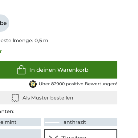
abe
estellmenge: 0,5 m
r
In deinen Warenkorb
Über 82900 positive Bewertungen!
anten:
elmint
anthrazit
y