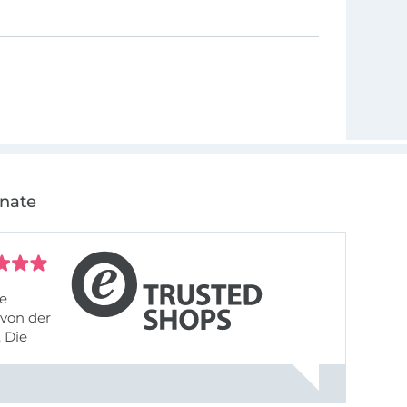
onate
fe
von der
 Die
liefert,
nach
einer Email mit der Bitte um ...