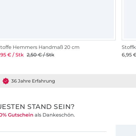
Stoffe Hemmers Handmaß 20 cm
Stoff
,95 € / Stk
2,50 € / Stk
6,95 €
36 Jahre Erfahrung
ESTEN STAND SEIN?
0% Gutschein
als Dankeschön.