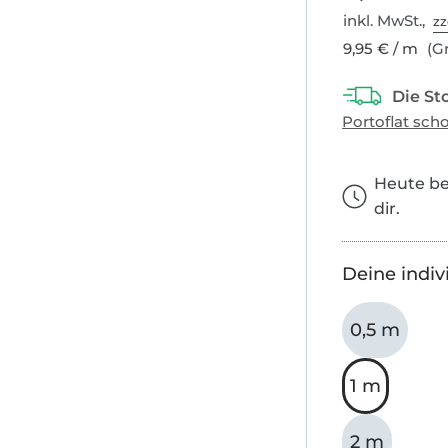
inkl. MwSt.,
zz
9,95 € / m
(Gr
Heute bes
dir.
Deine indiv
0,5 m
1 m
2 m