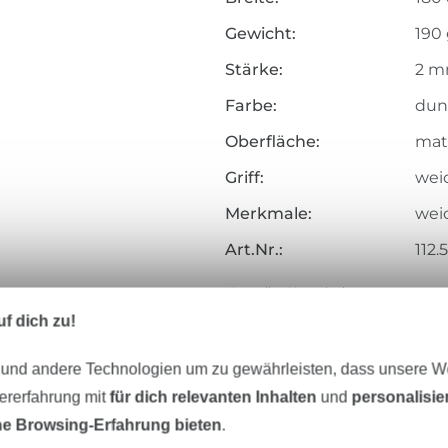
Gewicht:
190
Stärke:
2 
Farbe:
dun
Oberfläche:
mat
Griff:
weic
Merkmale:
wei
Art.Nr.:
112
Hersteller-Kontaktdaten
f dich zu!
 und andere Technologien um zu gewährleisten, dass unsere 
zererfahrung mit
für dich relevanten Inhalten
und
personalisi
Unser Tipp: Das passt dazu
e Browsing-Erfahrung bieten
.