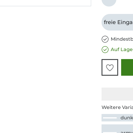
freie Eing
Mindestb
Auf Lage
Weitere Vari
dunk
arm