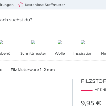
Zum Hauptinhalt springen
Weiter zur Suche
)
Visa, Mastercard, PayPal, Giropay, Kauf auf Rechnung, V
eitungen
Kostenlose Stoffmuster
ubehör
Schnittmuster
Wolle
Inspiration
Ne
fe
Filz Meterware 1- 2 mm
FILZSTO
ART.NR
9,95 €