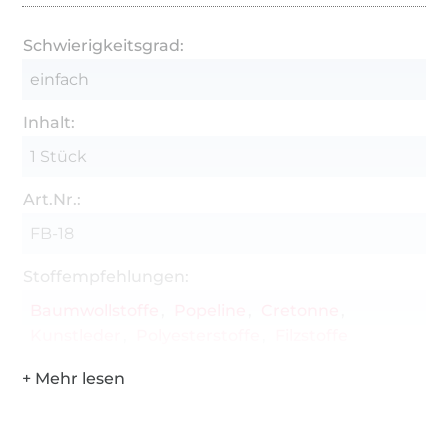
Schwierigkeitsgrad:
einfach
Inhalt:
1 Stück
Art.Nr.:
FB-18
Stoffempfehlungen:
Baumwollstoffe
Popeline
Cretonne
Kunstleder
Polyesterstoffe
Filzstoffe