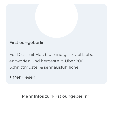
Firstloungeberlin
Für Dich mit Herzblut und ganz viel Liebe
entworfen und hergestellt. Über 200
Schnittmuster & sehr ausführliche
Anleitungen. Für kreative Nähbienchen, die
viel Spaß am Nähen haben und sich ein
nettes Miteinander und Freude wünschen
und sich von fertigen Lieblingsstücken
Mehr Infos zu "Firstloungeberlin"
inspirieren lassen möchten, ist unsere
Nähgruppe perfekt!