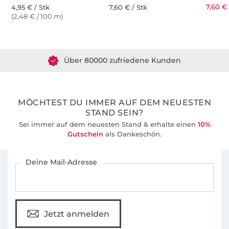
7,60 € 
4,95 € / Stk
7,60 € / Stk
(2,48 € / 100 m)
Über 1.8 Millionen Meter Stoff versandfertig
Über 80000 zufriedene Kunden
36 Jahre Erfahrung
MÖCHTEST DU IMMER AUF DEM NEUESTEN
STAND SEIN?
Sei immer auf dem neuesten Stand & erhalte einen
10%
Gutschein
als Dankeschön.
Für den Stoffe Hemmers Newsletter anmelden
Deine Mail-Adresse
Jetzt anmelden