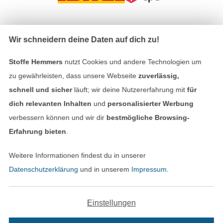
In den deutschen Shop wechseln (aktuell gewählt
Wir schneidern deine Daten auf dich zu!
Impressum
Stoffe Hemmers
nutzt Cookies und andere Technologien um
zu gewährleisten, dass unsere Webseite
zuverlässig,
AGB
schnell und sicher
läuft; wir deine Nutzererfahrung mit
für
dich relevanten Inhalten
und
personalisierter Werbung
Datenschutz
verbessern können und wir dir
bestmögliche Browsing-
Erfahrung bieten
.
Widerrufsrecht
Weitere Informationen findest du in unserer
Kontakt
Datenschutzerklärung
und in unserem
Impressum
.
Bestellung widerrufen
Einstellungen