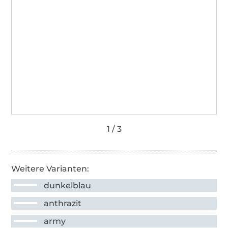
Weitere Varianten:
dunkelblau
anthrazit
army