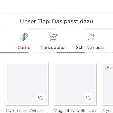
Unser Tipp: Das passt dazu
Garne
Nähzubehör
Schnittmuster
-
Gütermann Allesnäher (013) fähnrich blau
Magnet-Nadelkissen