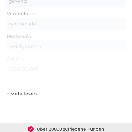
gewirkt
Veredelung:
garngefärbt
Merkmale:
weich, elastisch
Art.Nr.:
100.060-8011
Hersteller-Kontaktdaten
Über 1.8 Millionen Meter Stoff versandfertig
Über 80000 zufriedene Kunden