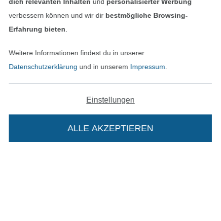
dich relevanten Inhalten
und
personalisierter Werbung
verbessern können und wir dir
bestmögliche Browsing-
AGB
Erfahrung bieten
.
Datenschutz
Weitere Informationen findest du in unserer
Datenschutzerklärung
und in unserem
Impressum
.
Widerrufsrecht
Kontakt
Einstellungen
Bestellung widerrufen
ALLE AKZEPTIEREN
Finde mehr Inspiration
Die Stoffe Hemmers Portoflat: