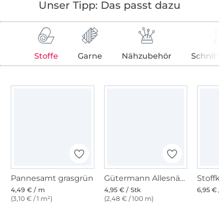
Unser Tipp: Das passt dazu
Stoffe
Garne
Nähzubehör
Schnit
Pannesamt grasgrün
Gütermann Allesnäher (402), smaragdgrün
4,49 € / m
4,95 € / Stk
6,95 € 
(3,10 € / 1 m²)
(2,48 € / 100 m)
Über 1.8 Millionen Meter Stoff versandfertig