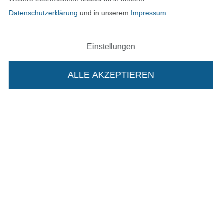
Datenschutzerklärung
und in unserem
Impressum
.
Bezahlen mit
Einstellungen
ALLE AKZEPTIEREN
Unsere Versandpartner
Die Stoffe Hemmers Portoflat:
In den deutschen Shop wechseln (aktuell gewählt
Beschreibung:
Impressum
Beim Kauf der Portoflat bekommst du sechs
Monate versandkostenfreie Lieferung ab einem
AGB