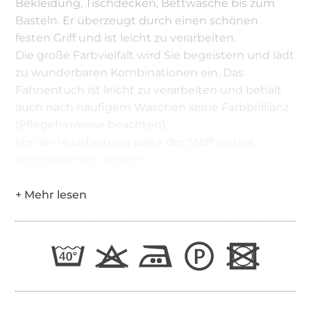
Bekleidung, Tischdecken, Bettwäsche bis zum
Basteln. Er überzeugt durch einen schönen
festen Griff und ist leicht zu verarbeiten.
Die große Farbvielfalt wird Sie begeistern und lädt
zu wunderbaren Kombinationen ein. Das
Fahnentuch ist leicht zu verarbeiten und behält
auch nach häufigem Waschen seine Farbbrillianz
(Pflegehinweise beachten).
Vor der Verarbeitung sollte der Stoff einmal
vorgewaschen werden.