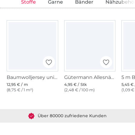
Stoffe
Garne
Bänder
Nähzubehö
Baumwolljersey uni, rosa
Gütermann Allesnäher (889) dunkelrose
12,95 € / m
4,95 € / Stk
5,45 € 
(8,75 € / 1 m²)
(2,48 € / 100 m)
(1,09 €
Über 1.8 Millionen Meter Stoff versandfertig
Über 80000 zufriedene Kunden
36 Jahre Erfahrung